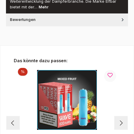
Weiterentwicklung der Dampferbranche. Die Marke Elfbar
bietet mit der…
Mehr
Bewertungen
Produktgalerie überspringen
Das könnte dazu passen:
Rabatt
%