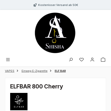
Zum Hauptinhalt springen
Kostenloser Versand ab 50€
Du hast 0 Produk
VAPES
Einweg E-Zigarette
ELF BAR
ELFBAR 800 Cherry