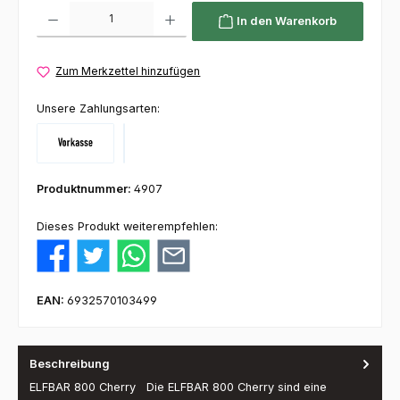
Produkt Anzahl: Gib den gewünschten Wert ein oder benutze die Schaltflächen um die 
In den Warenkorb
Zum Merkzettel hinzufügen
Unsere Zahlungsarten:
Vorkasse
Klarna
Produktnummer:
4907
Dieses Produkt weiterempfehlen:
EAN:
6932570103499
Beschreibung
ELFBAR 800 Cherry Die ELFBAR 800 Cherry sind eine