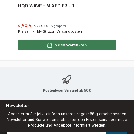
HQD WAVE – MIXED FRUIT
Verkaufspreis:
Regulärer Preis:
6,90 €
9,90 €
(30.3% gespart)
Preise inkl. MwSt. zzgl. Versandkosten
In den Warenkorb
Kostenloser Versand ab 50€
Newsletter
Abonnieren Sie jetzt einfach unseren regelmäßig erscheinenden
Newsletter und Sie werden stets unter den Ersten sein, über neue
Produkte und Angebote informiert werden.
E-