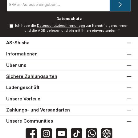
Mail-
Adresse
*
Datenschutz
Ich habe die
Datenschutzbestimmungen
zur Kenntnis genommen
und die
AGB
gelesen und bin mit ihnen einverstanden.
*
AS-Shisha
Informationen
Über uns
Sichere Zahlungsarten
Ladengeschäft
Unsere Vorteile
Zahlungs- und Versandarten
Unsere Communities
AS-Shisha
as_shisha_2020
@asshisha7765
as_shisha_2020
AS Shisha
Website