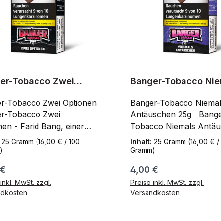
er-Tobacco Zwei
Banger-Tobacco Nie
onen 25g
Antäuschen 25g
r-Tobacco Zwei Optionen
Banger-Tobacco Niemal
r-Tobacco Zwei
Antäuschen 25g Banger-
nen - Farid Bang, einer
Tobacco Niemals Antäu
rfolgreichsten deutschen
Farid Bang, einer der
:
25 Gramm
(16,00 € / 100
Inhalt:
25 Gramm
(16,00 € /
r, hat sich nun
erfolgreichsten deutsch
)
Gramm)
hieden auch in einer
Rapper, hat sich nun
ärer Preis:
Regulärer Preis:
 €
4,00 €
en Branche zu investieren
entschieden auch in ein
inkl. MwSt. zzgl.
Preise inkl. MwSt. zzgl.
ringt seinen eigenen
anderen Branche zu inv
ndkosten
Versandkosten
a Tabak auf dem
und bringt seinen eigen
chen Markt raus. Dich
Shisha Tabak auf dem
In den Warenkorb
In den Warenk