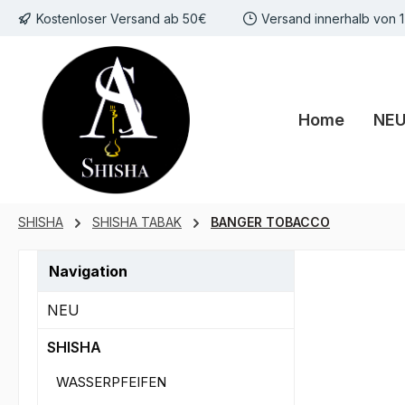
Kostenloser Versand ab 50€
Versand innerhalb von 
m Hauptinhalt springen
Zur Suche springen
Zur Hauptnavigation springen
Home
NE
SHISHA
SHISHA TABAK
BANGER TOBACCO
Navigation
NEU
SHISHA
WASSERPFEIFEN