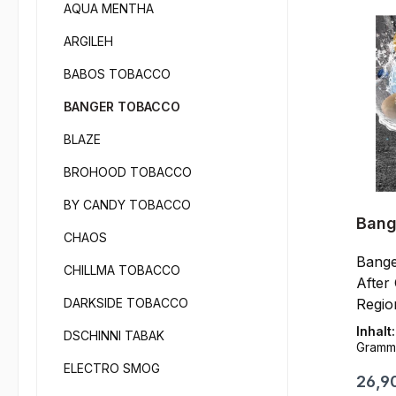
erwar
AQUA MENTHA
einzig
ARGILEH
Rauch
ange
BABOS TOBACCO
Rappe
Tabak
BANGER TOBACCO
natür
BLAZE
Gesch
Honigmelone
BROHOOD TOBACCO
auch 
BY CANDY TOBACCO
Tobac
Bang
klickt
CHAOS
Regi
Produkti
Bange
CHILLMA TOBACCO
Gesch
After Game B
Honigmel
DARKSIDE TOBACCO
Regio
Verka
Bang,
Inhalt
DSCHINNI TABAK
vollj
deuts
Gramm
Jahre
entsc
ELECTRO SMOG
Regul
26,9
Wasse
ander