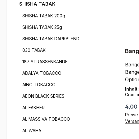
SHISHA TABAK
SHISHA TABAK 200g
SHISHA TABAK 25g
SHISHA TABAK DARKBLEND
030 TABAK
Bang
Opti
187 STRASSENBANDE
Bange
Bange
ADALYA TOBACCO
Optio
AINO TOBACCO
der e
Inhalt
Rappe
Gramm
AEON BLACK SERIES
entsc
Regul
4,00
AL FAKHER
ander
Preise 
und b
AL MASSIVA TOBACCO
Versa
Shish
AL WAHA
deuts