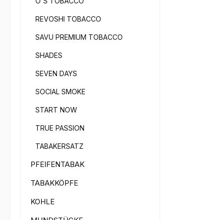
Tabak
O'S TOBACCO
Perso
REVOSHI TOBACCO
Versa
Wasse
SAVU PREMIUM TOBACCO
inner
SHADES
möglich. Vergesse
auch 
SEVEN DAYS
Über 
SOCIAL SMOKE
Weite
uns s
START NOW
TRUE PASSION
TABAKERSATZ
PFEIFENTABAK
TABAKKÖPFE
KOHLE