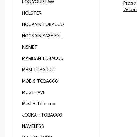
FOG YOUR LAW
inner
Preise 
und b
möglich. Vergesse
Versa
Shish
HOLSTER
auch 
deuts
Über 
HOOKAIN TOBACCO
erwar
Weite
einzig
HOOKAIN BASE FYL
uns s
Rauch
KISMET
ange
Rappe
MARIDAN TOBACCO
Tabak
MBM TOBACCO
natür
Gesch
MOE'S TOBACCO
Überz
MUSTHAVE
weite
Tabak
Must H Tobacco
auf d
Produkt
JOOKAH TOBACCO
200g Geschmack: Blaubeere,
NAMELESS
Kiwi Achtung: Verkauf von