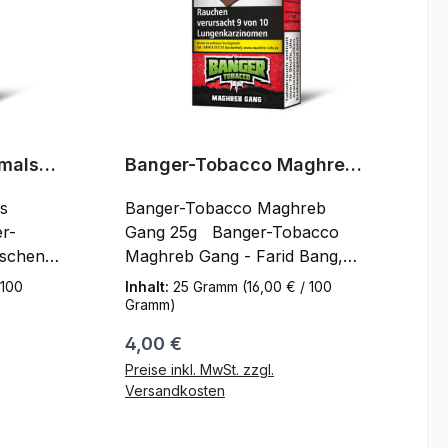
mals
Banger-Tobacco Maghreb
Gang 25g
s
Banger-Tobacco Maghreb
Gang 25g Banger-Tobacco
schen -
Maghreb Gang - Farid Bang,
einer der
 100
Inhalt:
25 Gramm
(16,00 € / 100
en
erfolgreichsten deutschen
Gramm)
Rapper, hat sich nun
Regulärer Preis:
4,00 €
er
entschieden auch in einer
Preise inkl. MwSt. zzgl.
estieren
anderen Branche zu investieren
Versandkosten
en
und bringt
seinen eigenen Shisha Tabak
orb
In den Warenkorb