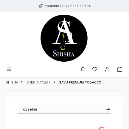
Zum Hauptinhalt springen
Kostenloser Versand ab 50€
Du hast 0 Produk
SHISHA
SHISHA TABAK
SAVU PREMIUM TOBACCO