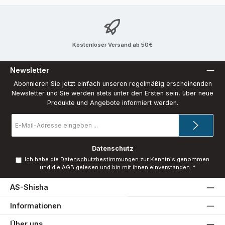
Kostenloser Versand ab 50€
Newsletter
Abonnieren Sie jetzt einfach unseren regelmäßig erscheinenden
Newsletter und Sie werden stets unter den Ersten sein, über neue
Produkte und Angebote informiert werden.
E-
Mail-
Adresse
*
Datenschutz
Ich habe die
Datenschutzbestimmungen
zur Kenntnis genommen
und die
AGB
gelesen und bin mit ihnen einverstanden.
*
AS-Shisha
Informationen
Über uns