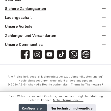
Sichere Zahlungsarten
Ladengeschäft
Unsere Vorteile
Zahlungs- und Versandarten
Unsere Communities
AS-Shisha
as_shisha_2020
@asshisha7765
as_shisha_2020
AS Shisha
Website
Alle Preise inkl. gesetzl. Mehrwertsteuer zzgl.
Versandkosten
und ggf.
Nachnahmegebühren, wenn nicht anders angegeben.
© 2026 AS-Shisha - Alle Rechte vorbehalten. Theme by
ThemeWare®
Diese Website verwendet Cookies, um eine bestmögliche Erfahrung
bieten zu können.
Mehr Informationen ...
Konfigurieren
Nur technisch notwendige