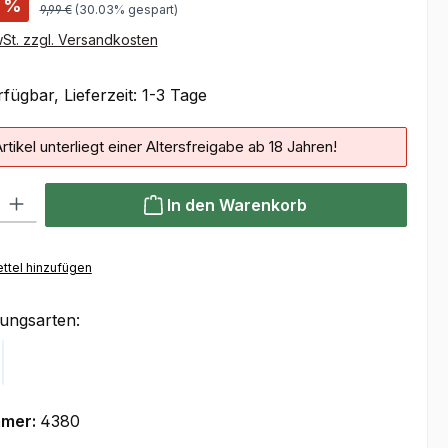
%
9,99 €
(30.03% gespart)
wSt. zzgl. Versandkosten
fügbar, Lieferzeit: 1-3 Tage
rtikel unterliegt einer Altersfreigabe ab 18 Jahren!
 Gib den gewünschten Wert ein oder benutze die Schaltflächen um die Anzahl
In den Warenkorb
ttel hinzufügen
ungsarten:
Klarna
mmer:
4380