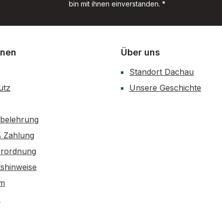
bin mit ihnen einverstanden.
*
onen
Über uns
Standort Dachau
utz
Unsere Geschichte
sbelehrung
& Zahlung
erordnung
tshinweise
um
e