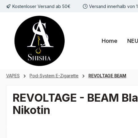
Kostenloser Versand ab 50€
Versand innerhalb von 
m Hauptinhalt springen
Zur Suche springen
Zur Hauptnavigation springen
Home
NE
VAPES
Pod-System E-Zigarette
REVOLTAGE BEAM
REVOLTAGE - BEAM Bla
Nikotin
Bildergalerie überspringen