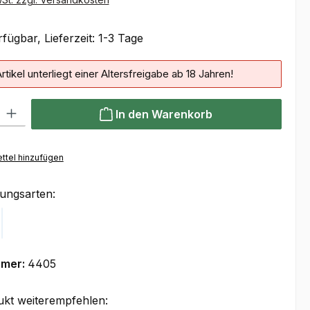
fügbar, Lieferzeit: 1-3 Tage
rtikel unterliegt einer Altersfreigabe ab 18 Jahren!
 Gib den gewünschten Wert ein oder benutze die Schaltflächen um die Anzahl
In den Warenkorb
ttel hinzufügen
ungsarten:
Klarna
mmer:
4405
ukt weiterempfehlen: