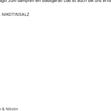
igst zum dampfen ein Basisgerät! Das ist auch bei uns erhäl
 NIKOTINSALZ
e & Nikotin