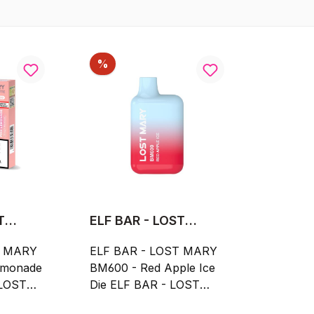
Rabatt
%
T
ELF BAR - LOST
 Pink
MARY BM600 - Red
T MARY
Apple Ice
ELF BAR - LOST MARY
emonade
BM600 - Red Apple Ice
Die ELF BAR - LOST
Pink
MARY BM600 - Red