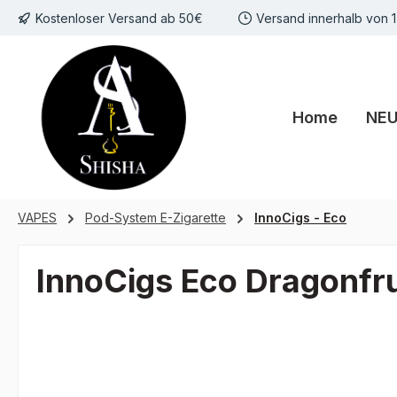
Kostenloser Versand ab 50€
Versand innerhalb von 
m Hauptinhalt springen
Zur Suche springen
Zur Hauptnavigation springen
Home
NE
VAPES
Pod-System E-Zigarette
InnoCigs - Eco
InnoCigs Eco Dragonfru
Bildergalerie überspringen