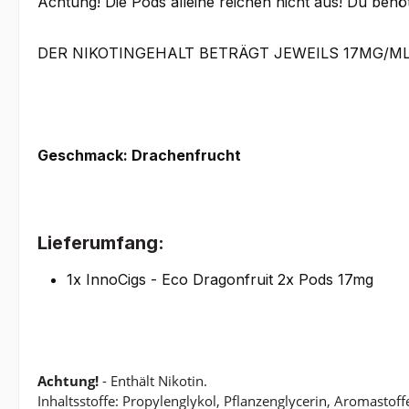
Achtung! Die Pods alleine reichen nicht aus! Du benöt
DER NIKOTINGEHALT BETRÄGT JEWEILS 17MG/ML
Geschmack: Drachenfrucht
Lieferumfang:
1x InnoCigs - Eco Dragonfruit 2x Pods 17mg
Achtung!
- Enthält Nikotin.
Inhaltsstoffe: Propylenglykol, Pflanzenglycerin, Aromastoff