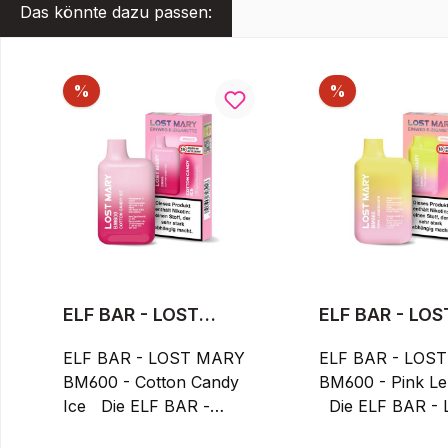
Das könnte dazu passen:
Produktgalerie überspringen
Rabatt
Rabatt
%
%
ELF BAR - LOST
ELF BAR - LOS
MARY BM600 -
MARY BM600 -
Cotton Candy Ice
ELF BAR - LOST MARY
Lemonade
ELF BAR - LOS
BM600 - Cotton Candy
BM600 - Pink L
Ice Die ELF BAR -
Die ELF BAR - LOST
LOST MARY BM600 -
MARY BM600 - 