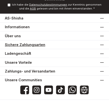
Ich habe die
Datenschutzbestimmungen
zur Kenntnis genommen
und die
AGB
gelesen und bin mit ihnen einverstanden.
*
AS-Shisha
Informationen
Über uns
Sichere Zahlungsarten
Ladengeschäft
Unsere Vorteile
Zahlungs- und Versandarten
Unsere Communities
AS-Shisha
as_shisha_2020
@asshisha7765
as_shisha_2020
AS Shisha
Website