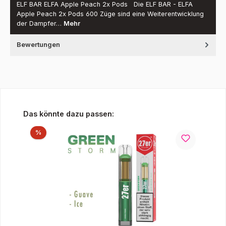
ELF BAR ELFA Apple Peach 2x Pods Die ELF BAR - ELFA
Apple Peach 2x Pods 600 Züge sind eine Weiterentwicklung
der Dampfer…
Mehr
Bewertungen
Produktgalerie überspringen
Das könnte dazu passen:
Rabatt
%