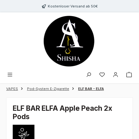
Zum Hauptinhalt springen
Kostenloser Versand ab 50€
Du hast 0 Produk
VAPES
Pod-System E-Zigarette
ELF BAR - ELFA
ELF BAR ELFA Apple Peach 2x
Pods