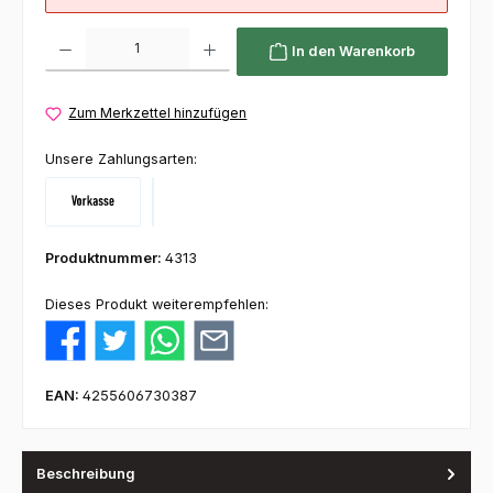
Produkt Anzahl: Gib den gewünschten Wert ein oder benutze die Schaltflächen um die 
In den Warenkorb
Zum Merkzettel hinzufügen
Unsere Zahlungsarten:
Vorkasse
Klarna
Produktnummer:
4313
Dieses Produkt weiterempfehlen:
EAN:
4255606730387
Beschreibung