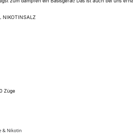
igst zum dampfen ein Basisgerät! Das ist auch bei uns erhäl
L NIKOTINSALZ
0 Züge
e & Nikotin