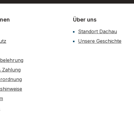
onen
Über uns
Standort Dachau
utz
Unsere Geschichte
sbelehrung
& Zahlung
erordnung
tshinweise
um
e