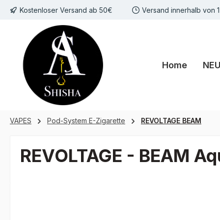
Kostenloser Versand ab 50€
Versand innerhalb von 
m Hauptinhalt springen
Zur Suche springen
Zur Hauptnavigation springen
Home
NE
VAPES
Pod-System E-Zigarette
REVOLTAGE BEAM
REVOLTAGE - BEAM Aqu
Bildergalerie überspringen