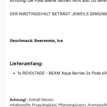
Achtung! Die Pods alleine reichen nicht aus! Du benöt
DER NIKOTINGEHALT BETRÄGT JEWEILS 20MG/M
Geschmack: Beerenmix, Ice
Lieferumfang:
1x REVOLTAGE - BEAM Aqua Berries 2x Pods 60
Achtung!
- Enthält Nikotin.
Inhaltsstoffe: Propylenglykol, Pflanzenglycerin, Aromastoff