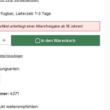
fügbar, Lieferzeit: 1-3 Tage
rtikel unterliegt einer Altersfreigabe ab 18 Jahren!
 Gib den gewünschten Wert ein oder benutze die Schaltflächen um die Anzahl
In den Warenkorb
ttel hinzufügen
ungsarten:
Klarna
mmer:
4371
ukt weiterempfehlen: