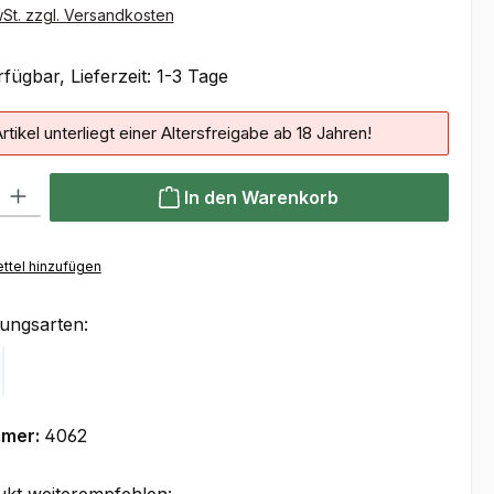
wSt. zzgl. Versandkosten
fügbar, Lieferzeit: 1-3 Tage
rtikel unterliegt einer Altersfreigabe ab 18 Jahren!
 Gib den gewünschten Wert ein oder benutze die Schaltflächen um die Anzahl
In den Warenkorb
ttel hinzufügen
ungsarten:
Klarna
mmer:
4062