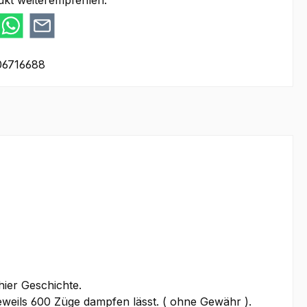
ukt weiterempfehlen:
06716688
hier Geschichte.
eweils 600 Züge dampfen lässt. ( ohne Gewähr ).