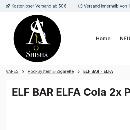
Kostenloser Versand ab 50€
Versand innerhalb von 
m Hauptinhalt springen
Zur Suche springen
Zur Hauptnavigation springen
Home
NE
VAPES
Pod-System E-Zigarette
ELF BAR - ELFA
ELF BAR ELFA Cola 2x 
Bildergalerie überspringen