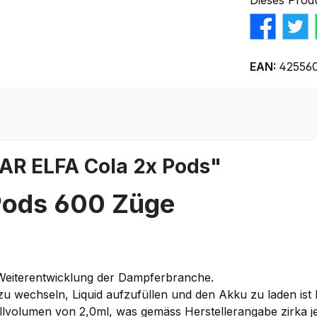
Dieses Prod
EAN:
42556
AR ELFA Cola 2x Pods"
Pods 600 Züge
Weiterentwicklung der Dampferbranche.
s zu wechseln, Liquid aufzufüllen und den Akku zu laden ist 
llvolumen von 2,0ml, was gemäss Herstellerangabe zirka j