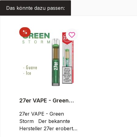
Das könnte dazu passen:
Produktgalerie überspringen
Rabatt
%
27er VAPE - Green
Storm
27er VAPE - Green
Storm Der bekannte
Hersteller 27er erobert
nun auch mit seinen