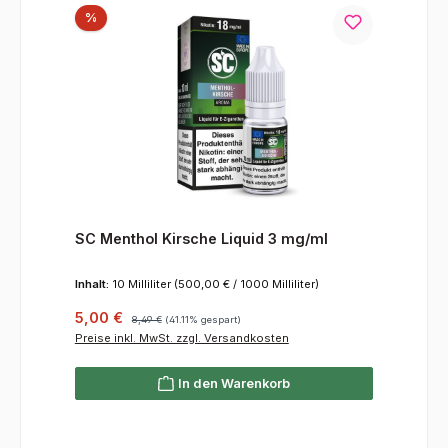
Rabatt
%
SC Menthol Kirsche Liquid 3 mg/ml
Inhalt:
10 Milliliter
(500,00 € / 1000 Milliliter)
Verkaufspreis:
Regulärer Preis:
5,00 €
8,49 €
(41.11% gespart)
Preise inkl. MwSt. zzgl. Versandkosten
In den Warenkorb