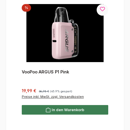
Rabatt
%
VooPoo ARGUS P1 Pink
Verkaufspreis:
Regulärer Preis:
19,99 €
36,95 €
(45.9% gespart)
Preise inkl. MwSt. zzgl. Versandkosten
In den Warenkorb