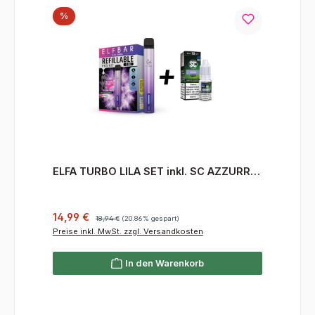
Rabatt
%
ELFA TURBO LILA SET inkl. SC AZZURRO
Liquid
Verkaufspreis:
Regulärer Preis:
14,99 €
18,94 €
(20.86% gespart)
Preise inkl. MwSt. zzgl. Versandkosten
In den Warenkorb