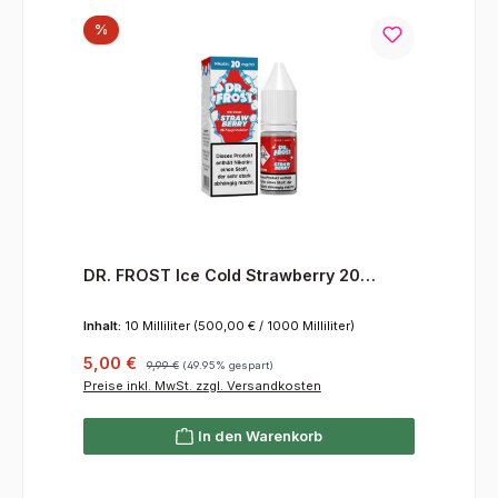
Rabatt
%
DR. FROST Ice Cold Strawberry 20
mg/ml
Inhalt:
10 Milliliter
(500,00 € / 1000 Milliliter)
Verkaufspreis:
Regulärer Preis:
5,00 €
9,99 €
(49.95% gespart)
Preise inkl. MwSt. zzgl. Versandkosten
In den Warenkorb