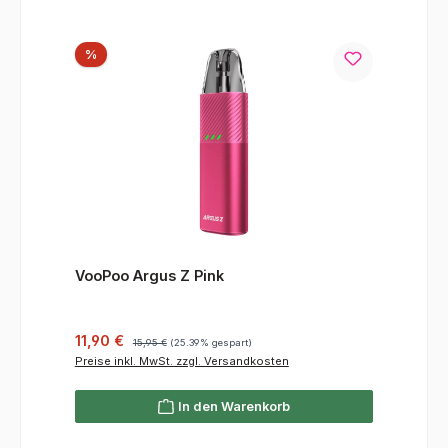
Rabatt
%
VooPoo Argus Z Pink
Verkaufspreis:
Regulärer Preis:
11,90 €
15,95 €
(25.39% gespart)
Preise inkl. MwSt. zzgl. Versandkosten
In den Warenkorb