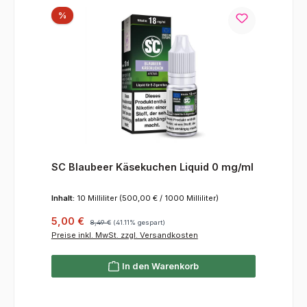
Rabatt
%
SC Blaubeer Käsekuchen Liquid 0 mg/ml
Inhalt:
10 Milliliter
(500,00 € / 1000 Milliliter)
Verkaufspreis:
Regulärer Preis:
5,00 €
8,49 €
(41.11% gespart)
Preise inkl. MwSt. zzgl. Versandkosten
In den Warenkorb