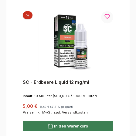
Rabatt
%
SC - Erdbeere Liquid 12 mg/ml
Inhalt:
10 Milliliter
(500,00 € / 1000 Milliliter)
Verkaufspreis:
Regulärer Preis:
5,00 €
8,49 €
(41.11% gespart)
Preise inkl. MwSt. zzgl. Versandkosten
In den Warenkorb