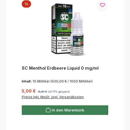
Rabatt
%
SC Menthol Erdbeere Liquid 0 mg/ml
Inhalt:
10 Milliliter
(500,00 € / 1000 Milliliter)
Verkaufspreis:
Regulärer Preis:
5,00 €
8,49 €
(41.11% gespart)
Preise inkl. MwSt. zzgl. Versandkosten
In den Warenkorb