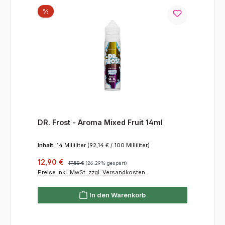
Rabatt
%
DR. Frost - Aroma Mixed Fruit 14ml
Inhalt:
14 Milliliter
(92,14 € / 100 Milliliter)
Verkaufspreis:
Regulärer Preis:
12,90 €
17,50 €
(26.29% gespart)
Preise inkl. MwSt. zzgl. Versandkosten
In den Warenkorb