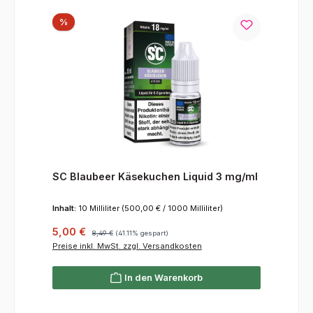
Rabatt
%
SC Blaubeer Käsekuchen Liquid 3 mg/ml
Inhalt:
10 Milliliter
(500,00 € / 1000 Milliliter)
Verkaufspreis:
Regulärer Preis:
5,00 €
8,49 €
(41.11% gespart)
Preise inkl. MwSt. zzgl. Versandkosten
In den Warenkorb