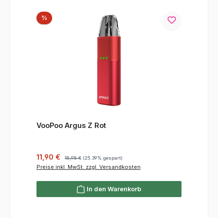
Rabatt
%
VooPoo Argus Z Rot
Verkaufspreis:
Regulärer Preis:
11,90 €
15,95 €
(25.39% gespart)
Preise inkl. MwSt. zzgl. Versandkosten
In den Warenkorb