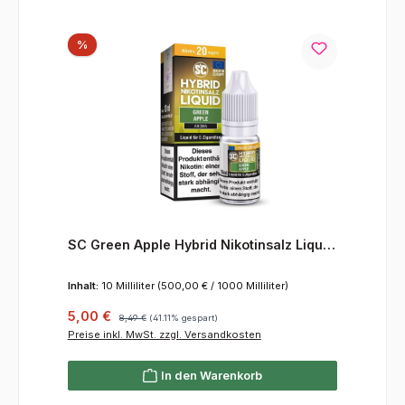
Rabatt
%
SC Green Apple Hybrid Nikotinsalz Liquid
20 mg/ml
Inhalt:
10 Milliliter
(500,00 € / 1000 Milliliter)
Verkaufspreis:
Regulärer Preis:
5,00 €
8,49 €
(41.11% gespart)
Preise inkl. MwSt. zzgl. Versandkosten
In den Warenkorb