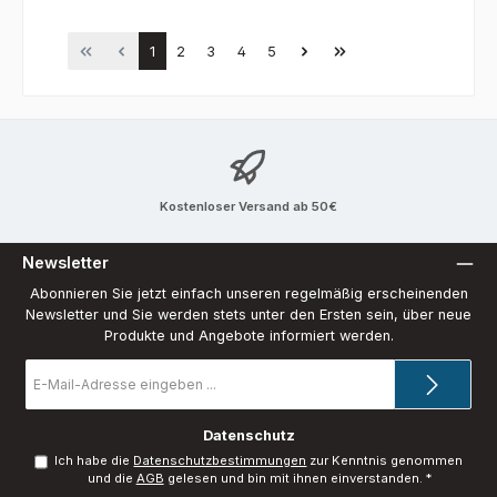
Seite
Seite
Seite
Seite
Seite
1
2
3
4
5
Kostenloser Versand ab 50€
Newsletter
Abonnieren Sie jetzt einfach unseren regelmäßig erscheinenden
Newsletter und Sie werden stets unter den Ersten sein, über neue
Produkte und Angebote informiert werden.
E-
Mail-
Adresse
*
Datenschutz
Ich habe die
Datenschutzbestimmungen
zur Kenntnis genommen
und die
AGB
gelesen und bin mit ihnen einverstanden.
*