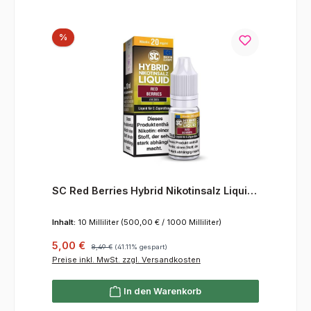
Rabatt
%
SC Red Berries Hybrid Nikotinsalz Liquid
20 mg/ml
Inhalt:
10 Milliliter
(500,00 € / 1000 Milliliter)
Verkaufspreis:
Regulärer Preis:
5,00 €
8,49 €
(41.11% gespart)
Preise inkl. MwSt. zzgl. Versandkosten
In den Warenkorb