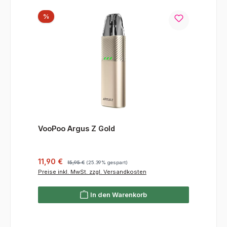
Rabatt
%
VooPoo Argus Z Gold
Verkaufspreis:
Regulärer Preis:
11,90 €
15,95 €
(25.39% gespart)
Preise inkl. MwSt. zzgl. Versandkosten
In den Warenkorb