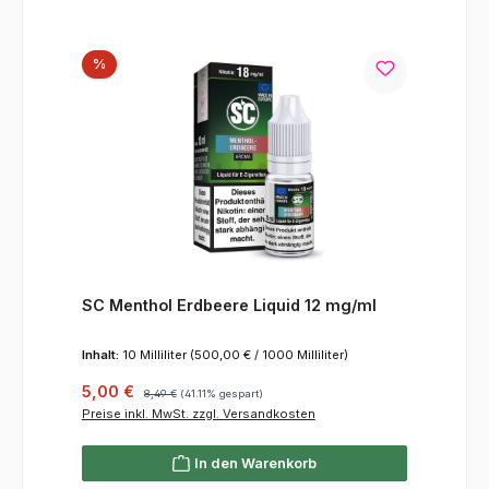
Rabatt
%
SC Menthol Erdbeere Liquid 12 mg/ml
Inhalt:
10 Milliliter
(500,00 € / 1000 Milliliter)
Verkaufspreis:
Regulärer Preis:
5,00 €
8,49 €
(41.11% gespart)
Preise inkl. MwSt. zzgl. Versandkosten
In den Warenkorb