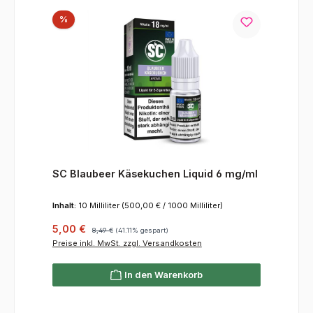
Rabatt
%
SC Blaubeer Käsekuchen Liquid 6 mg/ml
Inhalt:
10 Milliliter
(500,00 € / 1000 Milliliter)
Verkaufspreis:
Regulärer Preis:
5,00 €
8,49 €
(41.11% gespart)
Preise inkl. MwSt. zzgl. Versandkosten
In den Warenkorb