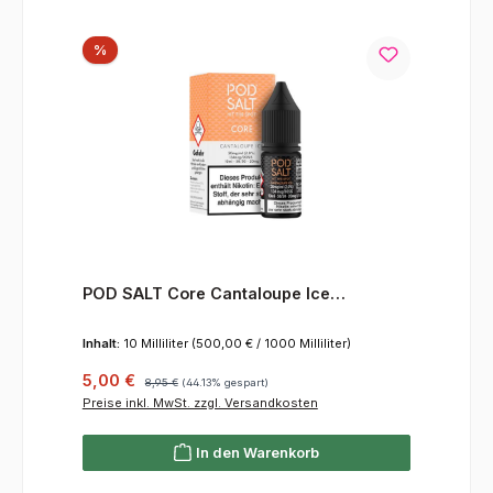
Rabatt
%
POD SALT Core Cantaloupe Ice
Nikotinsalz Liquid 20 mg/ml
Inhalt:
10 Milliliter
(500,00 € / 1000 Milliliter)
Verkaufspreis:
Regulärer Preis:
5,00 €
8,95 €
(44.13% gespart)
Preise inkl. MwSt. zzgl. Versandkosten
In den Warenkorb