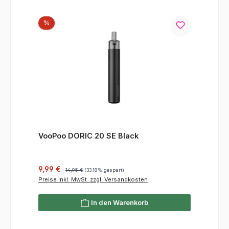
Rabatt
%
VooPoo DORIC 20 SE Black
Verkaufspreis:
Regulärer Preis:
9,99 €
14,95 €
(33.18% gespart)
Preise inkl. MwSt. zzgl. Versandkosten
In den Warenkorb