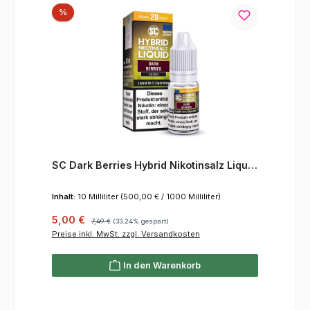
Rabatt
%
SC Dark Berries Hybrid Nikotinsalz Liquid
10 mg/ml
Inhalt:
10 Milliliter
(500,00 € / 1000 Milliliter)
Verkaufspreis:
Regulärer Preis:
5,00 €
7,49 €
(33.24% gespart)
Preise inkl. MwSt. zzgl. Versandkosten
In den Warenkorb