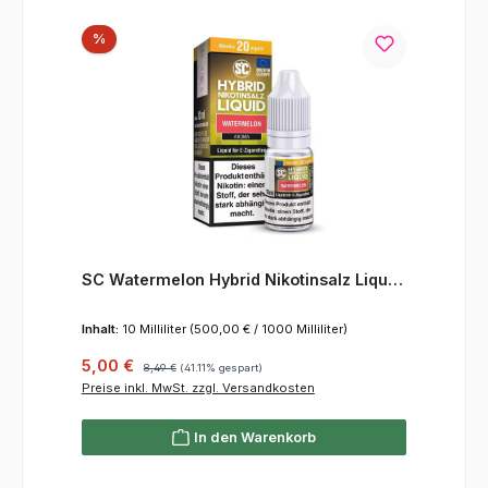
Rabatt
%
SC Watermelon Hybrid Nikotinsalz Liquid
20 mg/ml
Inhalt:
10 Milliliter
(500,00 € / 1000 Milliliter)
Verkaufspreis:
Regulärer Preis:
5,00 €
8,49 €
(41.11% gespart)
Preise inkl. MwSt. zzgl. Versandkosten
In den Warenkorb