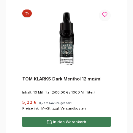
Rabatt
%
TOM KLARKS Dark Menthol 12 mg/ml
Inhalt:
10 Milliliter
(500,00 € / 1000 Milliliter)
Verkaufspreis:
Regulärer Preis:
5,00 €
8,95 €
(44.13% gespart)
Preise inkl. MwSt. zzgl. Versandkosten
In den Warenkorb