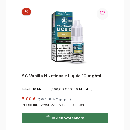
Rabatt
%
SC Vanilla Nikotinsalz Liquid 10 mg/ml
Inhalt:
10 Milliliter
(500,00 € / 1000 Milliliter)
Verkaufspreis:
Regulärer Preis:
5,00 €
7,49 €
(33.24% gespart)
Preise inkl. MwSt. zzgl. Versandkosten
In den Warenkorb