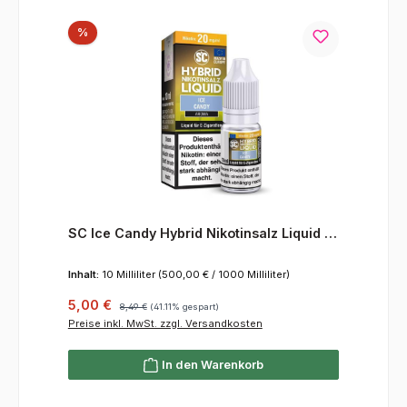
Rabatt
%
SC Ice Candy Hybrid Nikotinsalz Liquid 10
mg/ml
Inhalt:
10 Milliliter
(500,00 € / 1000 Milliliter)
Verkaufspreis:
Regulärer Preis:
5,00 €
8,49 €
(41.11% gespart)
Preise inkl. MwSt. zzgl. Versandkosten
In den Warenkorb