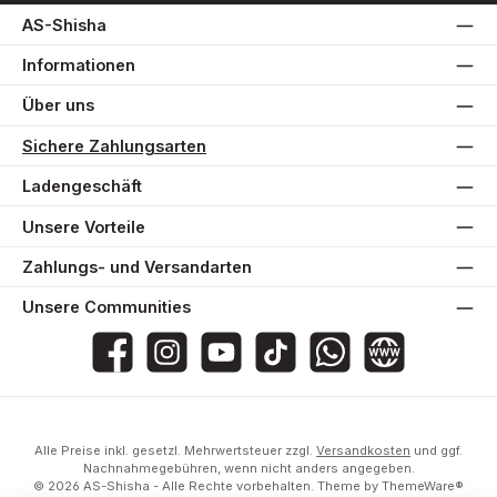
AS-Shisha
Informationen
Über uns
Sichere Zahlungsarten
Ladengeschäft
Unsere Vorteile
Zahlungs- und Versandarten
Unsere Communities
AS-Shisha
as_shisha_2020
@asshisha7765
as_shisha_2020
AS Shisha
Website
Alle Preise inkl. gesetzl. Mehrwertsteuer zzgl.
Versandkosten
und ggf.
Nachnahmegebühren, wenn nicht anders angegeben.
© 2026 AS-Shisha - Alle Rechte vorbehalten. Theme by
ThemeWare®