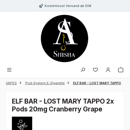
Zum Hauptinhalt springen
Kostenloser Versand ab 50€
Du hast 0 Produk
VAPES
Pod-System E-Zigarette
ELF BAR - LOST MARY TAPPO
ELF BAR - LOST MARY TAPPO 2x
Pods 20mg Cranberry Grape