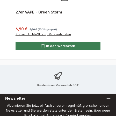
27er VAPE - Green Storm
Verkaufspreis:
Regulärer Preis:
6,90 €
9,90 €
(30.3% gespart)
Preise inkl. MwSt. zzgl. Versandkosten
In den Warenkorb
Kostenloser Versand ab 50€
Newsletter
Abonnieren Sie jetzt einfach unseren regelmäßig erscheinenden
Newsletter und Sie werden stets unter den Ersten sein, über neue
Produkte und Angebote informiert werden.