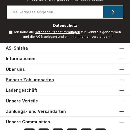
E-
Mail-
Adresse
*
Datenschutz
Ich habe die
Datenschutzbestimmungen
zur Kenntnis genommen
und die
AGB
gelesen und bin mit ihnen einverstanden.
*
AS-Shisha
Informationen
Über uns
Sichere Zahlungsarten
Ladengeschäft
Unsere Vorteile
Zahlungs- und Versandarten
Unsere Communities