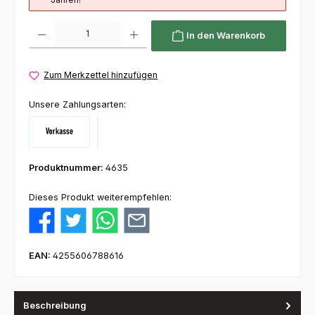
Produkt Anzahl: Gib den gewünschten Wert ein oder benutze die Schaltflächen um die 
In den Warenkorb
Zum Merkzettel hinzufügen
Unsere Zahlungsarten:
Vorkasse
Klarna
Produktnummer:
4635
Dieses Produkt weiterempfehlen:
EAN:
4255606788616
Beschreibung