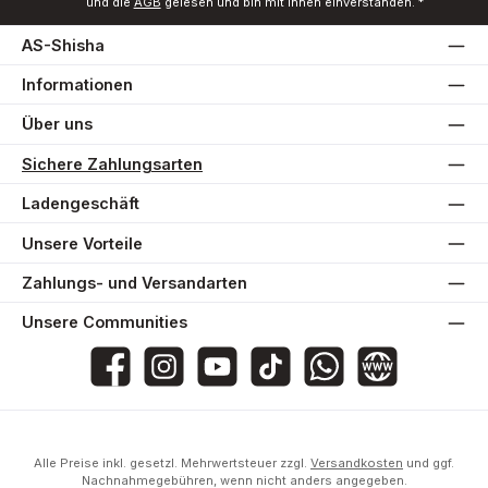
und die
AGB
gelesen und bin mit ihnen einverstanden.
*
AS-Shisha
Informationen
Über uns
Sichere Zahlungsarten
Ladengeschäft
Unsere Vorteile
Zahlungs- und Versandarten
Unsere Communities
AS-Shisha
as_shisha_2020
@asshisha7765
as_shisha_2020
AS Shisha
Website
Alle Preise inkl. gesetzl. Mehrwertsteuer zzgl.
Versandkosten
und ggf.
Nachnahmegebühren, wenn nicht anders angegeben.