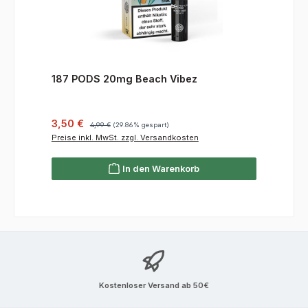
187 PODS 20mg Beach Vibez
Verkaufspreis:
Regulärer Preis:
3,50 €
4,99 €
(29.86% gespart)
Preise inkl. MwSt. zzgl. Versandkosten
In den Warenkorb
Kostenloser Versand ab 50€