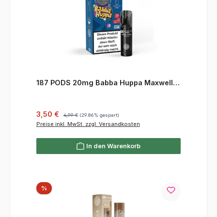
187 PODS 20mg Babba Huppa Maxwell
Edition
Verkaufspreis:
Regulärer Preis:
3,50 €
4,99 €
(29.86% gespart)
Preise inkl. MwSt. zzgl. Versandkosten
In den Warenkorb
Rabatt
%