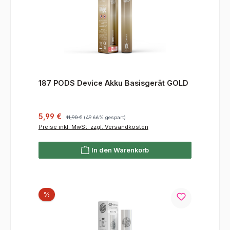
187 PODS Device Akku Basisgerät GOLD
Verkaufspreis:
Regulärer Preis:
5,99 €
11,90 €
(49.66% gespart)
Preise inkl. MwSt. zzgl. Versandkosten
In den Warenkorb
Rabatt
%