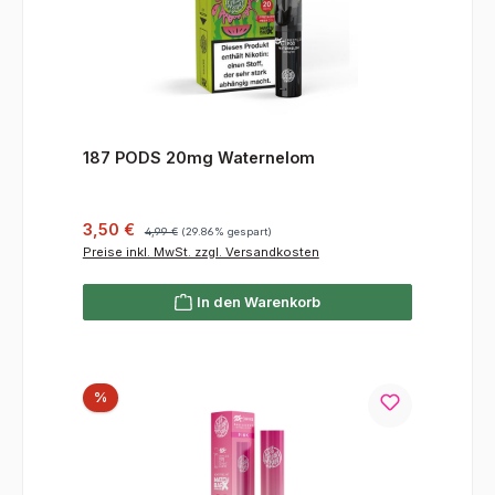
187 PODS 20mg Waternelom
Verkaufspreis:
Regulärer Preis:
3,50 €
4,99 €
(29.86% gespart)
Preise inkl. MwSt. zzgl. Versandkosten
In den Warenkorb
Rabatt
%