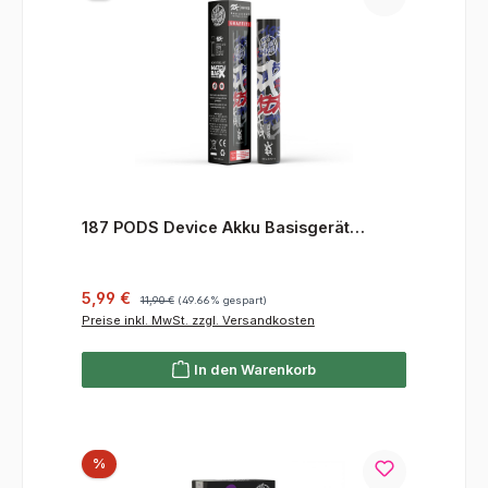
187 PODS Device Akku Basisgerät
Graffiti
Verkaufspreis:
Regulärer Preis:
5,99 €
11,90 €
(49.66% gespart)
Preise inkl. MwSt. zzgl. Versandkosten
In den Warenkorb
Rabatt
%