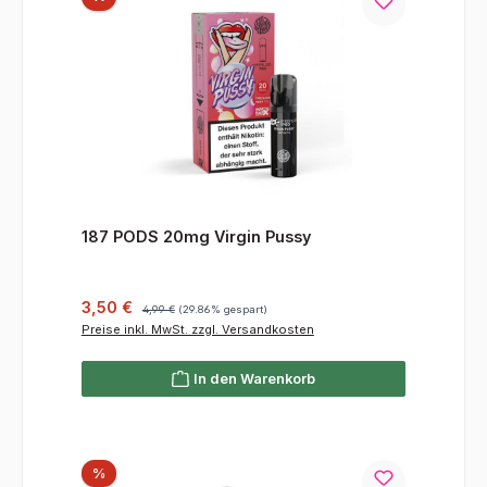
187 PODS 20mg Virgin Pussy
Verkaufspreis:
Regulärer Preis:
3,50 €
4,99 €
(29.86% gespart)
Preise inkl. MwSt. zzgl. Versandkosten
In den Warenkorb
Rabatt
%