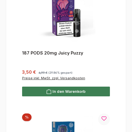
187 PODS 20mg Juicy Puzzy
Verkaufspreis:
Regulärer Preis:
3,50 €
4,99 €
(29.86% gespart)
Preise inkl. MwSt. zzgl. Versandkosten
In den Warenkorb
Rabatt
%