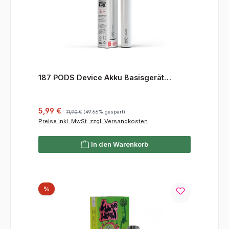
187 PODS Device Akku Basisgerät
WHITE
Verkaufspreis:
Regulärer Preis:
5,99 €
11,90 €
(49.66% gespart)
Preise inkl. MwSt. zzgl. Versandkosten
In den Warenkorb
Rabatt
%