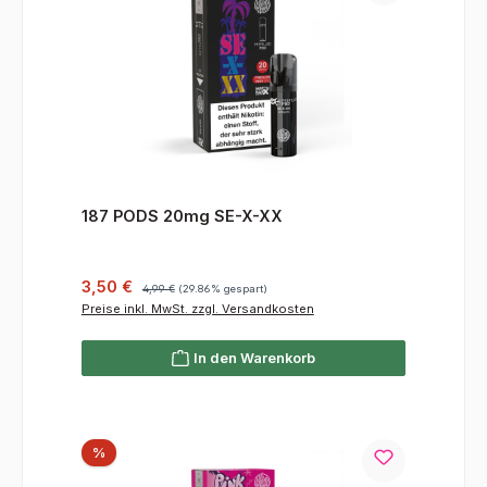
187 PODS 20mg SE-X-XX
Verkaufspreis:
Regulärer Preis:
3,50 €
4,99 €
(29.86% gespart)
Preise inkl. MwSt. zzgl. Versandkosten
In den Warenkorb
Rabatt
%