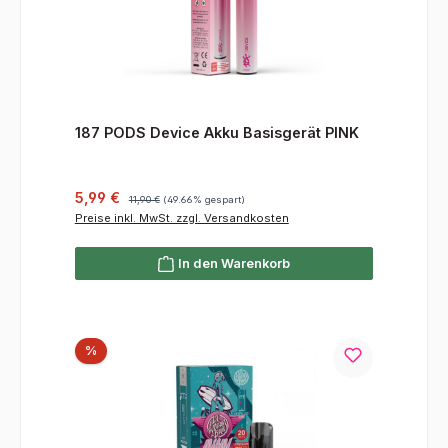
187 PODS Device Akku Basisgerät PINK
Verkaufspreis:
Regulärer Preis:
5,99 €
11,90 €
(49.66% gespart)
Preise inkl. MwSt. zzgl. Versandkosten
In den Warenkorb
Rabatt
%