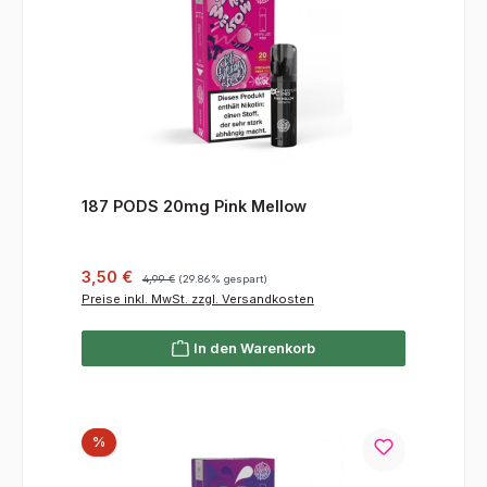
187 PODS 20mg Pink Mellow
Verkaufspreis:
Regulärer Preis:
3,50 €
4,99 €
(29.86% gespart)
Preise inkl. MwSt. zzgl. Versandkosten
In den Warenkorb
Rabatt
%