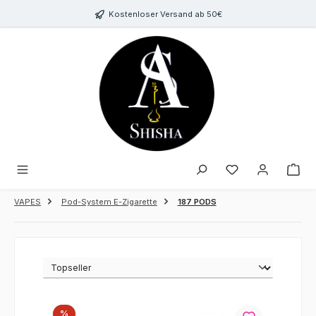
Zum Hauptinhalt springen
Kostenloser Versand ab 50€
Du hast 0 Produk
VAPES
Pod-System E-Zigarette
187 PODS
Rabatt
%