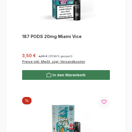
187 PODS 20mg Miami Vice
Verkaufspreis:
Regulärer Preis:
3,50 €
4,99 €
(29.86% gespart)
Preise inkl. MwSt. zzgl. Versandkosten
In den Warenkorb
Rabatt
%