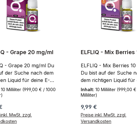
IQ - Grape 20 mg/ml
ELFLIQ - Mix Berries
mg/ml
Q - Grape 20 mg/ml Du
ELFLIQ - Mix Berries 10
auf der Suche nach dem
Du bist auf der Suche 
gen Liquid für deine E-
dem richtigen Liquid für
ette? Dann bist du beim
Zigarette? Dann bist du
:
10 Milliliter
(999,00 € / 1000
Inhalt:
10 Milliliter
(999,00 €
eller ELFLIQ - Grape 20
Hersteller ELFLIQ - Mix
r)
Milliliter)
 genau richtig!
10 mg/ml genau richtig!
ärer Preis:
Regulärer Preis:
€
9,99 €
macksintensiv und ohne
Geschmacksintensiv un
inkl. MwSt. zzgl.
Preise inkl. MwSt. zzgl.
en hast du hier genau das
kratzen hast du hier ge
ndkosten
Versandkosten
 dir passt! Das Liquid
was zu dir passt! Das Li
in einem Fläschchen mit
wird in einem Fläschche
In den Warenkorb
In den Warenk