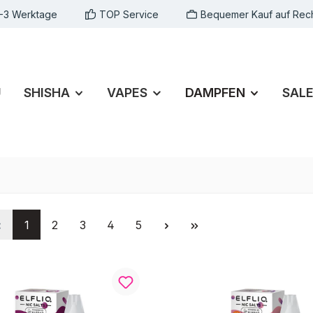
1-3 Werktage
TOP Service
Bequemer Kauf auf Rec
U
SHISHA
VAPES
DAMPFEN
SAL
Seite
Seite
Seite
Seite
Seite
1
2
3
4
5