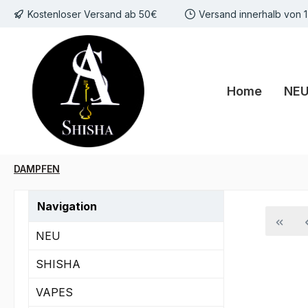
Kostenloser Versand ab 50€
Versand innerhalb von 
m Hauptinhalt springen
Zur Suche springen
Zur Hauptnavigation springen
Home
NE
DAMPFEN
Navigation
NEU
SHISHA
VAPES