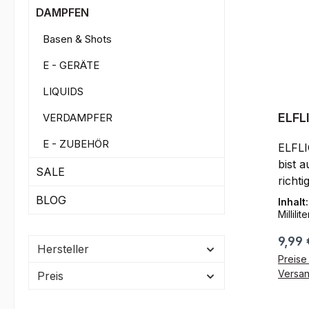
DAMPFEN
Basen & Shots
E - GERÄTE
LIQUIDS
ELFL
VERDAMPFER
E - ZUBEHÖR
ELFLI
bist 
SALE
richti
Zigar
BLOG
Inhalt
Herst
Millilite
mg/ml
Regul
9,99 
Gesch
Hersteller
Preise 
kratz
Versa
Preis
was zu
wird 