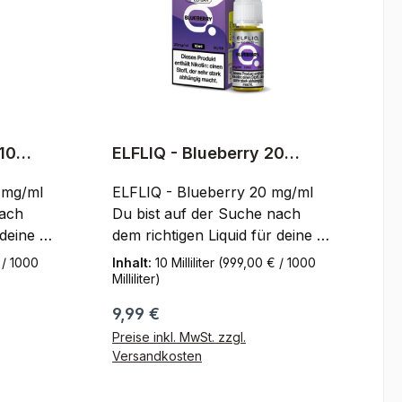
 10
ELFLIQ - Blueberry 20
mg/ml
 mg/ml
ELFLIQ - Blueberry 20 mg/ml
nach
Du bist auf der Suche nach
 deine E-
dem richtigen Liquid für deine E-
 beim
Zigarette? Dann bist du beim
 / 1000
Inhalt:
10 Milliliter
(999,00 € / 1000
 Berries
Hersteller ELFLIQ - Blueberry
Milliliter)
20 mg/ml genau richtig!
Regulärer Preis:
9,99 €
d ohne
Geschmacksintensiv und ohne
Preise inkl. MwSt. zzgl.
nau das
kratzen hast du hier genau das
Versandkosten
quid
was zu dir passt! Das Liquid
n mit
wird in einem Fläschchen mit
orb
In den Warenkorb