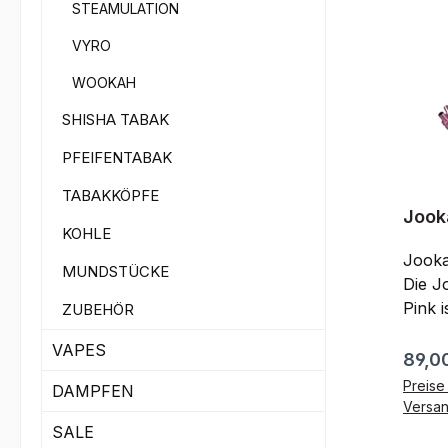
(abschrau
STEAMULATION
Glas 
VYRO
Silikonsch
Edels
WOOKAH
Steinkopf Sieb Ed
SHISHA TABAK
Aufsatz Kopf Dicht
mit Loch
PFEIFENTABAK
58cm ohne
uns a
TABAKKÖPFE
bewer
Jook
KOHLE
Weite
Jooka
MUNDSTÜCKE
Die J
Pink 
ZUBEHÖR
Schlauchpf
VAPES
Alu Rauchs
Regul
89,0
Schlau
Preise 
DAMPFEN
Kohleteller Edel
Versa
Edelst
SALE