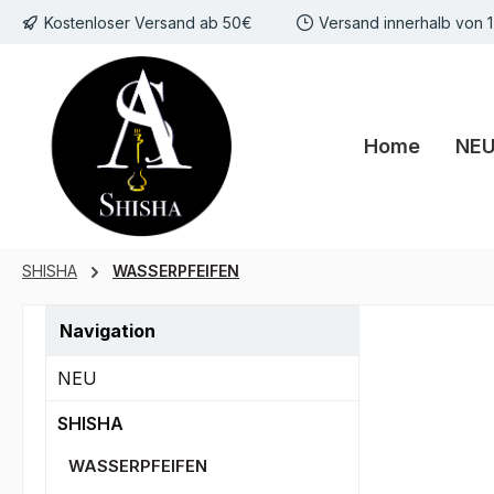
Kostenloser Versand ab 50€
Versand innerhalb von 
m Hauptinhalt springen
Zur Suche springen
Zur Hauptnavigation springen
Home
NE
SHISHA
WASSERPFEIFEN
Navigation
NEU
SHISHA
WASSERPFEIFEN