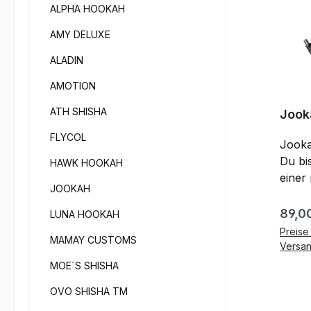
ALPHA HOOKAH
AMY DELUXE
ALADIN
AMOTION
ATH SHISHA
Jook
Grau
FLYCOL
Jook
Du bi
HAWK HOOKAH
einer
JOOKAH
Dann 
Under
Regul
89,0
LUNA HOOKAH
richtig! Lieferumfang
Preise 
MAMAY CUSTOMS
Rauchsäule 
Versa
Schlau
MOE´S SHISHA
Kohleteller Edel
OVO SHISHA TM
Edelst