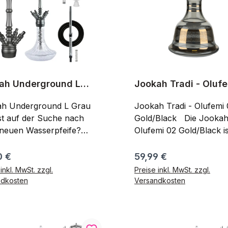
ah Underground L
Jookah Tradi - Oluf
Gold/Black
ah Underground L Grau
Jookah Tradi - Olufemi 
st auf der Suche nach
Gold/Black Die Jookah Tradi -
 neuen Wasserpfeife?
Olufemi 02 Gold/Black is
fährst du mit der Jookah
wunderschöne kompak
ground L Grau genau
traditionelle Wasserpfeif
ärer Preis:
Regulärer Preis:
0 €
59,99 €
: Alu
Optimal für alle Doppela
inkl. MwSt. zzgl.
Preise inkl. MwSt. zzgl.
Alu Base mit 4
Traube Minze und Zitro
ndkosten
Versandkosten
ch Adapter Alu
Minze Raucher! Schau dir
In den Warenkorb
In den Warenk
stahl Tauchrohr
auch gerne andere sch
ahl Diffusor
Pfeifen von Jookah an.