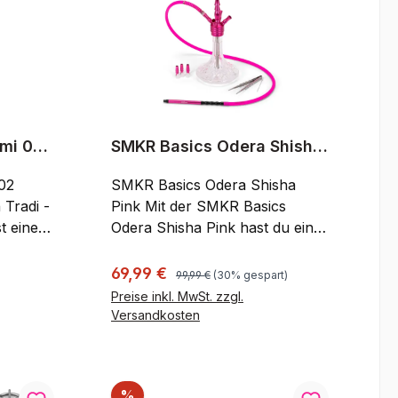
emi 02
SMKR Basics Odera Shisha
Pink
02
SMKR Basics Odera Shisha
Pink Mit der SMKR Basics
t eine
Odera Shisha Pink hast du eine
te
Vier-Schlauch Shisha im Vollset!
e.
Alles was du für einen Start
Regulärer Preis:
Verkaufspreis:
69,99 €
99,99 €
(30% gespart)
pfel,
benötigst ist diese Wasserpfeife,
Preise inkl. MwSt. zzgl.
ne
einen Kohleanzünder,
Versandkosten
Shishakohle, Wasser und Tabak
orb
In den Warenkorb
öne
und es kann los gehen!
Produktinformation:
Rabatt
%