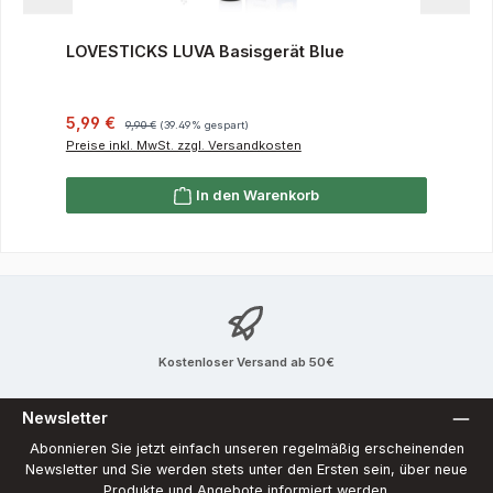
LOVESTICKS LUVA Basisgerät Blue
Verkaufspreis:
Regulärer Preis:
5,99 €
9,90 €
(39.49% gespart)
Preise inkl. MwSt. zzgl. Versandkosten
In den Warenkorb
Kostenloser Versand ab 50€
Newsletter
Abonnieren Sie jetzt einfach unseren regelmäßig erscheinenden
Newsletter und Sie werden stets unter den Ersten sein, über neue
Produkte und Angebote informiert werden.