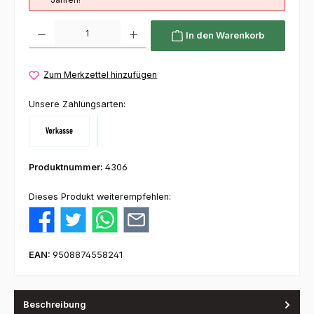
Produkt Anzahl: Gib den gewünschten Wert ein oder benutze die Schaltflächen um die 
In den Warenkorb
Zum Merkzettel hinzufügen
Unsere Zahlungsarten:
Vorkasse
Klarna
Produktnummer:
4306
Dieses Produkt weiterempfehlen:
EAN:
9508874558241
Beschreibung