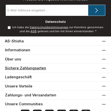
E-
Mail-
Adresse
*
Datenschutz
Ich habe die
Datenschutzbestimmungen
zur Kenntnis genommen
und die
AGB
gelesen und bin mit ihnen einverstanden.
*
AS-Shisha
Informationen
Über uns
Sichere Zahlungsarten
Ladengeschäft
Unsere Vorteile
Zahlungs- und Versandarten
Unsere Communities