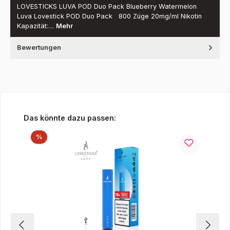
LOVESTICKS LUVA POD Duo Pack Blueberry Watermelon
Luva Lovestick POD Duo Pack 800 Züge 20mg/ml Nikotin
Kapazität:…
Mehr
Bewertungen
Produktgalerie überspringen
Das könnte dazu passen:
Rabatt
%