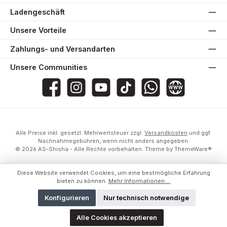
Ladengeschäft
Unsere Vorteile
Zahlungs- und Versandarten
Unsere Communities
AS-Shisha
as_shisha_2020
@asshisha7765
as_shisha_2020
AS Shisha
Website
Alle Preise inkl. gesetzl. Mehrwertsteuer zzgl.
Versandkosten
und ggf.
Nachnahmegebühren, wenn nicht anders angegeben.
© 2026 AS-Shisha - Alle Rechte vorbehalten. Theme by
ThemeWare®
Diese Website verwendet Cookies, um eine bestmögliche Erfahrung
bieten zu können.
Mehr Informationen ...
Konfigurieren
Nur technisch notwendige
Alle Cookies akzeptieren