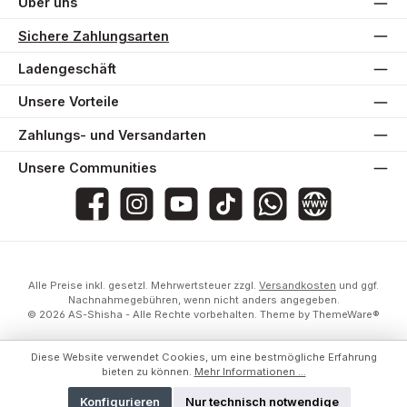
Über uns
Sichere Zahlungsarten
Ladengeschäft
Unsere Vorteile
Zahlungs- und Versandarten
Unsere Communities
AS-Shisha
as_shisha_2020
@asshisha7765
as_shisha_2020
AS Shisha
Website
Alle Preise inkl. gesetzl. Mehrwertsteuer zzgl.
Versandkosten
und ggf.
Nachnahmegebühren, wenn nicht anders angegeben.
© 2026 AS-Shisha - Alle Rechte vorbehalten. Theme by
ThemeWare®
Diese Website verwendet Cookies, um eine bestmögliche Erfahrung
bieten zu können.
Mehr Informationen ...
Konfigurieren
Nur technisch notwendige