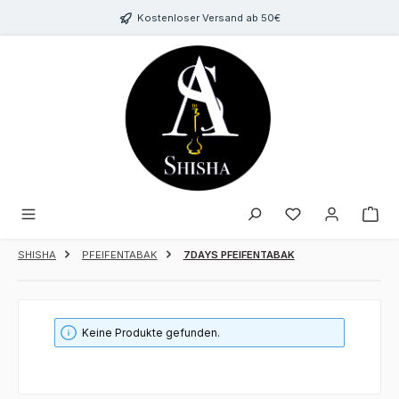
Zum Hauptinhalt springen
Kostenloser Versand ab 50€
Du hast 0 Produk
SHISHA
PFEIFENTABAK
7DAYS PFEIFENTABAK
Keine Produkte gefunden.