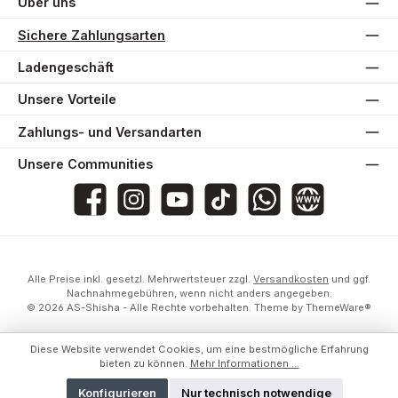
Über uns
Sichere Zahlungsarten
Ladengeschäft
Unsere Vorteile
Zahlungs- und Versandarten
Unsere Communities
AS-Shisha
as_shisha_2020
@asshisha7765
as_shisha_2020
AS Shisha
Website
Alle Preise inkl. gesetzl. Mehrwertsteuer zzgl.
Versandkosten
und ggf.
Nachnahmegebühren, wenn nicht anders angegeben.
© 2026 AS-Shisha - Alle Rechte vorbehalten. Theme by
ThemeWare®
Diese Website verwendet Cookies, um eine bestmögliche Erfahrung
bieten zu können.
Mehr Informationen ...
Konfigurieren
Nur technisch notwendige