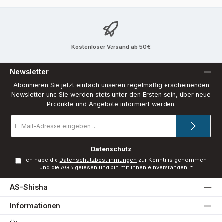
Kostenloser Versand ab 50€
Newsletter
Abonnieren Sie jetzt einfach unseren regelmäßig erscheinenden
Newsletter und Sie werden stets unter den Ersten sein, über neue
Produkte und Angebote informiert werden.
E-
Mail-
Adresse
*
Datenschutz
Ich habe die
Datenschutzbestimmungen
zur Kenntnis genommen
und die
AGB
gelesen und bin mit ihnen einverstanden.
*
AS-Shisha
Informationen