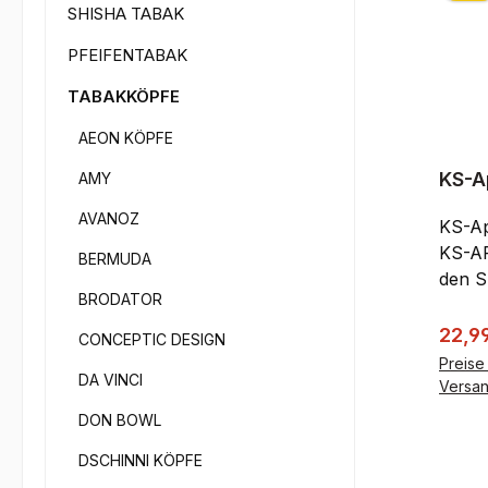
SHISHA TABAK
PFEIFENTABAK
TABAKKÖPFE
AEON KÖPFE
KS-A
AMY
AVANOZ
KS-App
KS-AP
BERMUDA
den S
BRODATOR
- Mitt
kopier
Verka
22,9
CONCEPTIC DESIGN
dem n
Preise 
DA VINCI
Matt-
Versa
Szene
DON BOWL
der Innov
DSCHINNI KÖPFE
APPO S