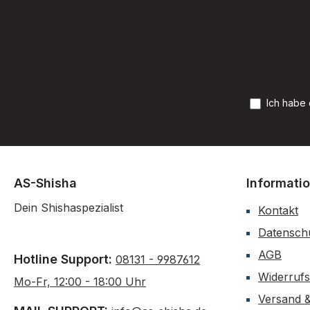
Germany Patentier
Herstel
ca. 87 mm Ø 
Tabakd
Tabak
Lieferumf
Silko Matt
Ich habe
uns a
bewer
Weite
AS-Shisha
Informati
Dein Shishaspezialist
Kontakt
Datensch
AGB
Hotline Support:
08131 - 9987612
Widerruf
Mo-Fr, 12:00 - 18:00 Uhr
Versand 