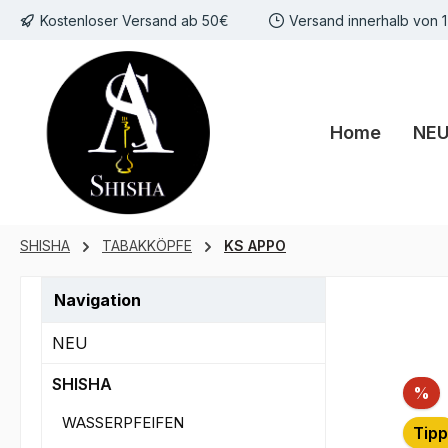
Kostenloser Versand ab 50€
Versand innerhalb von 
m Hauptinhalt springen
Zur Suche springen
Zur Hauptnavigation springen
Home
NE
SHISHA
TABAKKÖPFE
KS APPO
Navigation
NEU
SHISHA
Ra
%
WASSERPFEIFEN
Tipp