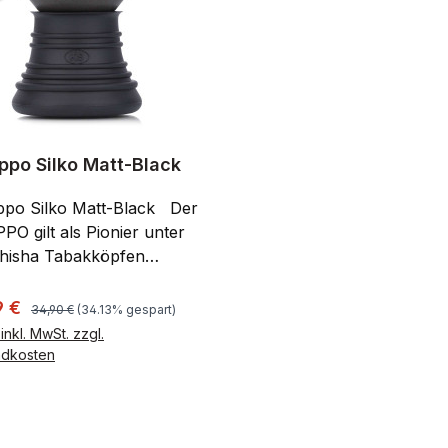
ppo Silko Matt-Black
o Silko Matt-Black Der
PO gilt als Pionier unter
hisha Tabakköpfen
lerweile wurde er oft
t, aber nie erreicht. Mit
Regulärer Preis:
ufspreis:
9 €
34,90 €
(34.13% gespart)
euen KS-APPO Silko
inkl. MwSt. zzgl.
Black erreicht die Shisha-
ndkosten
 nun das nächste Level
In den Warenkorb
ation! Der neue
ilko ist die einzigartige