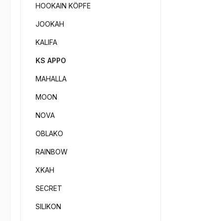
Fusio
HOOKAIN KÖPFE
Molas
zwei 
JOOKAH
Stein
KALIFA
unter
integ
KS APPO
Der M
MAHALLA
dass 
durch
MOON
bis in
NOVA
verun
samme
OBLAKO
Gefäß
RAINBOW
währe
durch
XKAH
gezog
SECRET
verhi
Finge
SILIKON
Verw