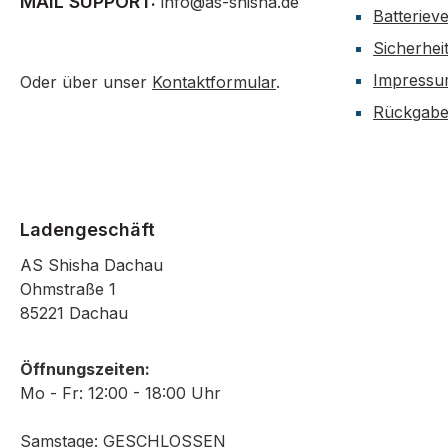
MAIL SUPPORT:
info@as-shisha.de
Batteriev
Sicherhei
Impress
Oder über unser
Kontaktformular
.
Rückgab
Ladengeschäft
AS Shisha Dachau
Ohmstraße 1
85221 Dachau
Öffnungszeiten:
Mo - Fr: 12:00 - 18:00 Uhr
Samstage: GESCHLOSSEN