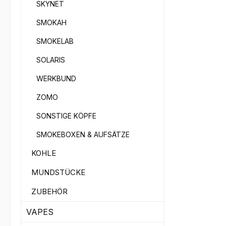
Kopfd
SKYNET
überflüssi
SMOKAH
Tabak
spezi
SMOKELAB
und i
SOLARIS
ein r
massi
WERKBUND
Hohlr
ZOMO
proze
speic
SONSTIGE KÖPFE
eine i
SMOKEBOXEN & AUFSÄTZE
Dadur
gleic
KOHLE
Tabak
MUNDSTÜCKE
optimal en
Innen
ZUBEHÖR
sich 
fests
VAPES
auf d