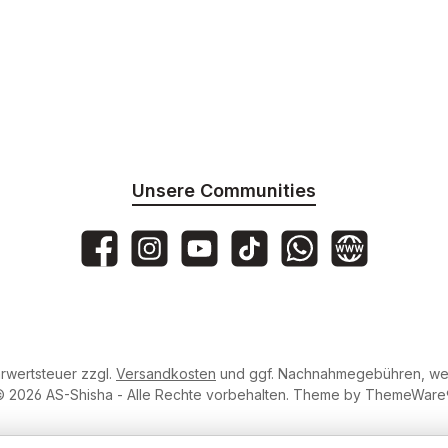
Unsere Communities
AS-Shisha
as_shisha_2020
@asshisha7765
as_shisha_2020
AS Shisha
Website
hrwertsteuer zzgl.
Versandkosten
und ggf. Nachnahmegebühren, wen
 2026 AS-Shisha - Alle Rechte vorbehalten. Theme by
ThemeWare