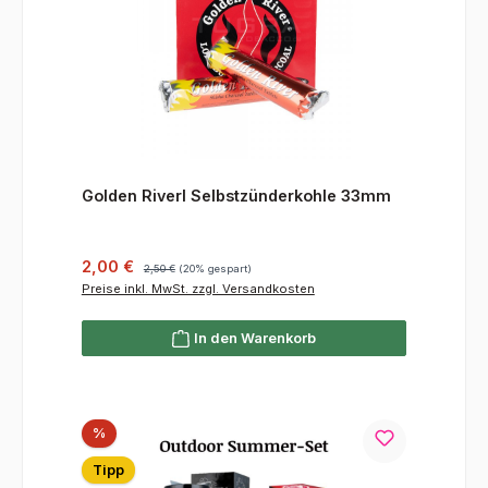
Golden Riverl Selbstzünderkohle 33mm
Verkaufspreis:
Regulärer Preis:
2,00 €
2,50 €
(20% gespart)
Preise inkl. MwSt. zzgl. Versandkosten
In den Warenkorb
Rabatt
%
Tipp