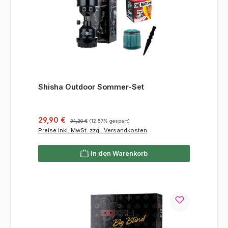
Shisha Outdoor Sommer-Set
Verkaufspreis:
Regulärer Preis:
29,90 €
34,20 €
(12.57% gespart)
Preise inkl. MwSt. zzgl. Versandkosten
In den Warenkorb