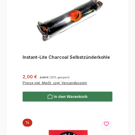
Instant-Lite Charcoal Selbstzünderkohle
Verkaufspreis:
Regulärer Preis:
2,00 €
2,50 €
(20% gespart)
Preise inkl. MwSt. zzgl. Versandkosten
In den Warenkorb
Rabatt
%