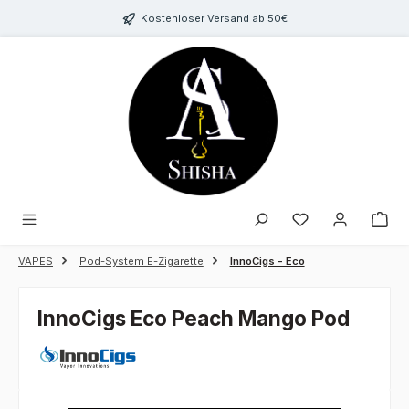
Zum Hauptinhalt springen
Kostenloser Versand ab 50€
Du hast 0 Produk
VAPES
Pod-System E-Zigarette
InnoCigs - Eco
InnoCigs Eco Peach Mango Pod