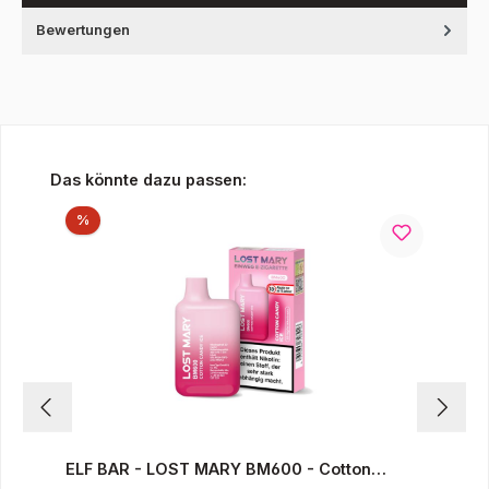
Bewertungen
Produktgalerie überspringen
Das könnte dazu passen:
Rabatt
%
ELF BAR - LOST MARY BM600 - Cotton
Candy Ice