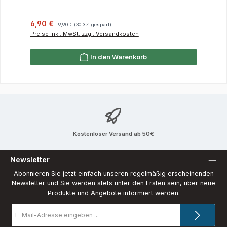
Verkaufspreis:
Regulärer Preis:
6,90 €
9,90 €
(30.3% gespart)
Preise inkl. MwSt. zzgl. Versandkosten
In den Warenkorb
Kostenloser Versand ab 50€
Newsletter
Abonnieren Sie jetzt einfach unseren regelmäßig erscheinenden
Newsletter und Sie werden stets unter den Ersten sein, über neue
Produkte und Angebote informiert werden.
E-
Mail-
Adresse