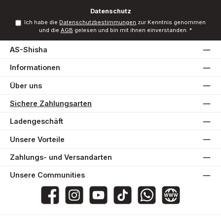
*
Datenschutz
Ich habe die
Datenschutzbestimmungen
zur Kenntnis genommen
und die
AGB
gelesen und bin mit ihnen einverstanden.
*
AS-Shisha
Informationen
Über uns
Sichere Zahlungsarten
Ladengeschäft
Unsere Vorteile
Zahlungs- und Versandarten
Unsere Communities
AS-Shisha
as_shisha_2020
@asshisha7765
as_shisha_2020
AS Shisha
Website