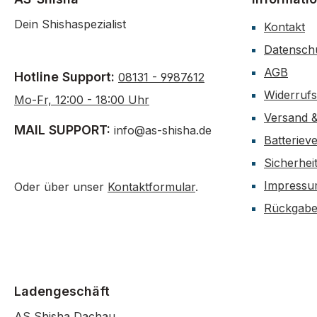
Dein Shishaspezialist
Kontakt
Datensch
AGB
Hotline Support:
08131 - 9987612
Widerruf
Mo-Fr, 12:00 - 18:00 Uhr
Versand 
MAIL SUPPORT:
info@as-shisha.de
Batteriev
Sicherhei
Impress
Oder über unser
Kontaktformular
.
Rückgab
Ladengeschäft
AS Shisha Dachau