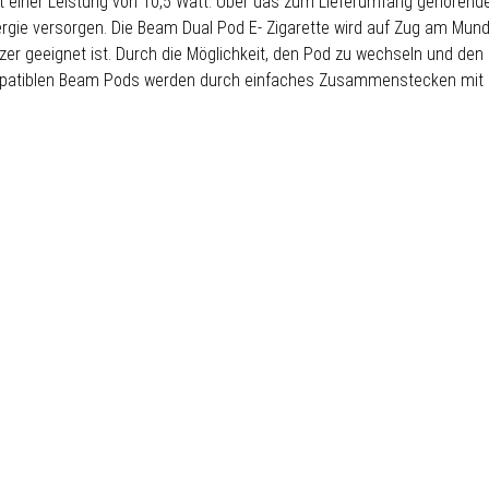
t einer Leistung von 10,5 Watt. Über das zum Lieferumfang gehörende
rgie versorgen. Die Beam Dual Pod E- Zigarette wird auf Zug am Mund
r geeignet ist. Durch die Möglichkeit, den Pod zu wechseln und den i
kompatiblen Beam Pods werden durch einfaches Zusammenstecken mit