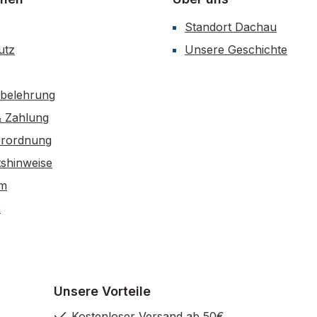
Standort Dachau
utz
Unsere Geschichte
sbelehrung
& Zahlung
erordnung
tshinweise
um
e
Unsere Vorteile
Kostenloser Versand ab 50€