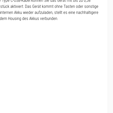
 Type C-USB-Kabel können Sie das Gerät mit bis zu 0,58
stück aktiviert. Das Gerät kommt ohne Tasten oder sonstige
nternen Akku wieder aufzuladen, stellt es eine nachhaltigere
 dem Housing des Akkus verbunden.