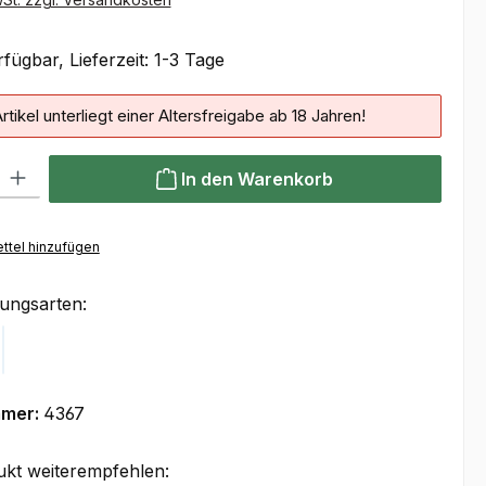
fügbar, Lieferzeit: 1-3 Tage
rtikel unterliegt einer Altersfreigabe ab 18 Jahren!
 Gib den gewünschten Wert ein oder benutze die Schaltflächen um die Anzahl
In den Warenkorb
ttel hinzufügen
ungsarten:
Klarna
mmer:
4367
ukt weiterempfehlen: