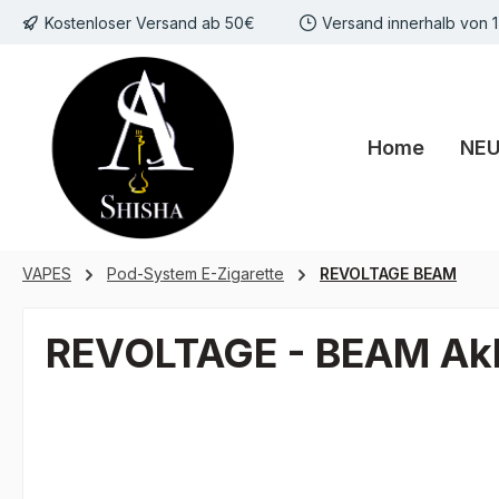
Kostenloser Versand ab 50€
Versand innerhalb von 
m Hauptinhalt springen
Zur Suche springen
Zur Hauptnavigation springen
Home
NE
VAPES
Pod-System E-Zigarette
REVOLTAGE BEAM
REVOLTAGE - BEAM Akk
Bildergalerie überspringen