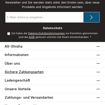
Newsletter und Sie werden stets unter den Ersten sein, über neue
Produkte und Angebote informiert werden.
E-
Mail-
Adresse
*
Datenschutz
Ich habe die
Datenschutzbestimmungen
zur Kenntnis genommen
und die
AGB
gelesen und bin mit ihnen einverstanden.
*
AS-Shisha
Informationen
Über uns
Sichere Zahlungsarten
Ladengeschäft
Unsere Vorteile
Zahlungs- und Versandarten