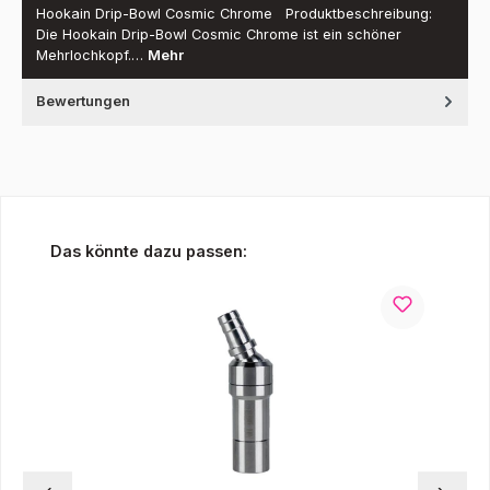
Hookain Drip-Bowl Cosmic Chrome Produktbeschreibung:
Die Hookain Drip-Bowl Cosmic Chrome ist ein schöner
Mehrlochkopf.…
Mehr
Bewertungen
Produktgalerie überspringen
Das könnte dazu passen: