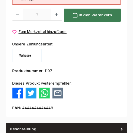
Produkt Anzahl: Gib den gewünschten Wert ein oder benutze die Schaltflächen um die 
In den Warenkorb
Zum Merkzettel hinzufügen
Unsere Zahlungsarten:
Vorkasse
Klarna
Produktnummer:
1107
Dieses Produkt weiterempfehlen:
EAN:
4444444444448
Beschreibung