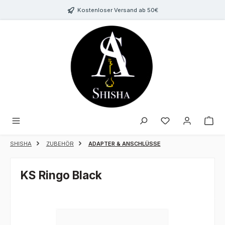
Zum Hauptinhalt springen
Kostenloser Versand ab 50€
Du hast 0 Produk
SHISHA
ZUBEHÖR
ADAPTER & ANSCHLÜSSE
KS Ringo Black
Bildergalerie überspringen