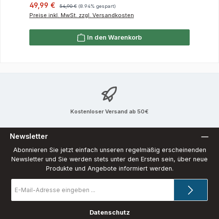
Verkaufspreis:
Regulärer Preis:
49,99 €
54,90 €
(8.94% gespart)
Preise inkl. MwSt. zzgl. Versandkosten
In den Warenkorb
Kostenloser Versand ab 50€
Newsletter
Abonnieren Sie jetzt einfach unseren regelmäßig erscheinenden
Newsletter und Sie werden stets unter den Ersten sein, über neue
Produkte und Angebote informiert werden.
E-
Mail-
Adresse
*
Datenschutz