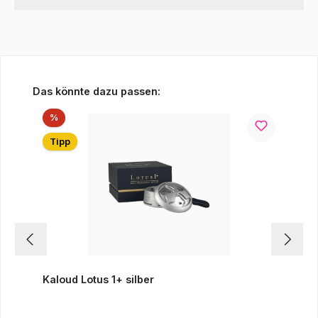
Produktgalerie überspringen
Das könnte dazu passen:
Rabatt
%
Tipp
Kaloud Lotus 1+ silber