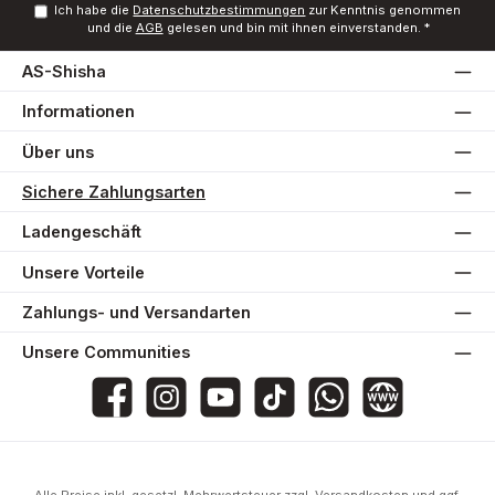
Ich habe die
Datenschutzbestimmungen
zur Kenntnis genommen
und die
AGB
gelesen und bin mit ihnen einverstanden.
*
AS-Shisha
Informationen
Über uns
Sichere Zahlungsarten
Ladengeschäft
Unsere Vorteile
Zahlungs- und Versandarten
Unsere Communities
AS-Shisha
as_shisha_2020
@asshisha7765
as_shisha_2020
AS Shisha
Website