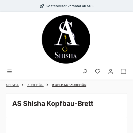
Zum Hauptinhalt springen
Kostenloser Versand ab 50€
Du hast 0 Produk
SHISHA
ZUBEHÖR
KOPFBAU-ZUBEHÖR
AS Shisha Kopfbau-Brett
Bildergalerie überspringen