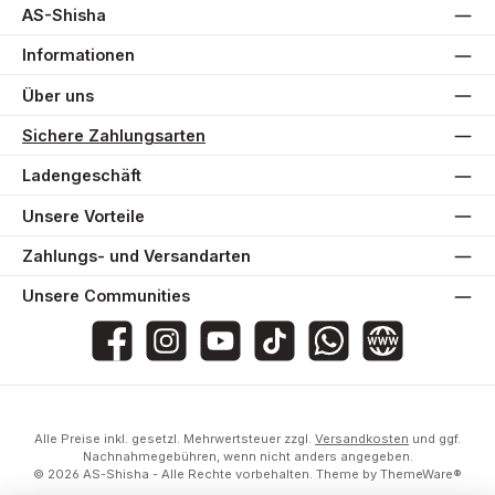
AS-Shisha
Informationen
Über uns
Sichere Zahlungsarten
Ladengeschäft
Unsere Vorteile
Zahlungs- und Versandarten
Unsere Communities
AS-Shisha
as_shisha_2020
@asshisha7765
as_shisha_2020
AS Shisha
Website
Alle Preise inkl. gesetzl. Mehrwertsteuer zzgl.
Versandkosten
und ggf.
Nachnahmegebühren, wenn nicht anders angegeben.
© 2026 AS-Shisha - Alle Rechte vorbehalten. Theme by
ThemeWare®