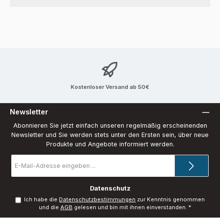
Kostenloser Versand ab 50€
Newsletter
Abonnieren Sie jetzt einfach unseren regelmäßig erscheinenden
Newsletter und Sie werden stets unter den Ersten sein, über neue
Produkte und Angebote informiert werden.
E-
Mail-
Adresse
*
Datenschutz
Ich habe die
Datenschutzbestimmungen
zur Kenntnis genommen
und die
AGB
gelesen und bin mit ihnen einverstanden.
*