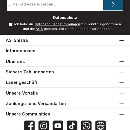
Mail-
Adresse
*
Datenschutz
Ich habe die
Datenschutzbestimmungen
zur Kenntnis genommen
und die
AGB
gelesen und bin mit ihnen einverstanden.
*
AS-Shisha
Informationen
Über uns
Sichere Zahlungsarten
Ladengeschäft
Unsere Vorteile
Zahlungs- und Versandarten
Unsere Communities
AS-Shisha
as_shisha_2020
@asshisha7765
as_shisha_2020
AS Shisha
Website