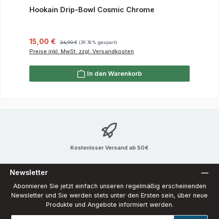
Hookain Drip-Bowl Cosmic Chrome
Verkaufspreis:
Regulärer Preis:
15,00 €
24,90 €
(39.76% gespart)
Preise inkl. MwSt. zzgl. Versandkosten
In den Warenkorb
Kostenloser Versand ab 50€
Newsletter
Abonnieren Sie jetzt einfach unseren regelmäßig erscheinenden
Newsletter und Sie werden stets unter den Ersten sein, über neue
Produkte und Angebote informiert werden.
E-