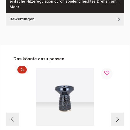
einfache Hitzeregulation durch spielend leichtes Drehen am…
Mehr
Bewertungen
Produktgalerie überspringen
Das könnte dazu passen:
Rabatt
%