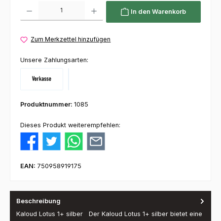
Produkt Anzahl: Gib den gewünschten Wert ein oder benutze die Schaltflächen um die 
In den Warenkorb
Zum Merkzettel hinzufügen
Unsere Zahlungsarten:
Vorkasse
Klarna
Produktnummer:
1085
Dieses Produkt weiterempfehlen:
EAN:
750958919175
Beschreibung
Kaloud Lotus 1+ silber Der Kaloud Lotus 1+ silber bietet eine