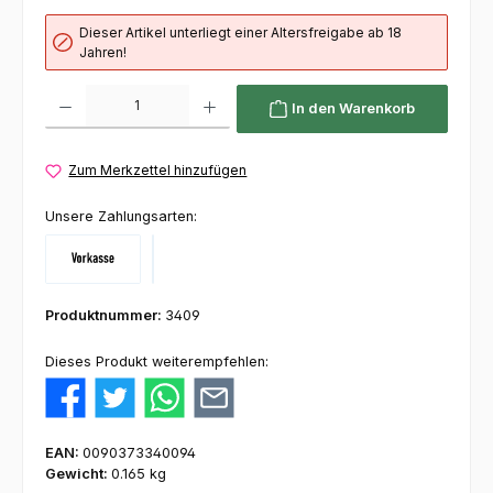
Dieser Artikel unterliegt einer Altersfreigabe ab 18
Jahren!
Produkt Anzahl: Gib den gewünschten Wert ein oder benutze die Schaltflächen um die 
In den Warenkorb
Zum Merkzettel hinzufügen
Unsere Zahlungsarten:
Vorkasse
Klarna
Produktnummer:
3409
Dieses Produkt weiterempfehlen:
EAN:
0090373340094
Gewicht:
0.165 kg