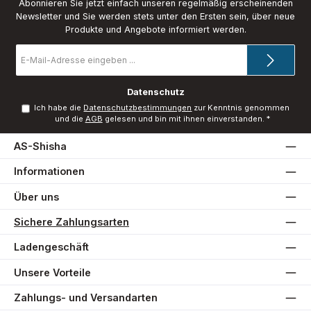
Abonnieren Sie jetzt einfach unseren regelmäßig erscheinenden
Newsletter und Sie werden stets unter den Ersten sein, über neue
Produkte und Angebote informiert werden.
E-
Mail-
Adresse
*
Datenschutz
Ich habe die
Datenschutzbestimmungen
zur Kenntnis genommen
und die
AGB
gelesen und bin mit ihnen einverstanden.
*
AS-Shisha
Informationen
Über uns
Sichere Zahlungsarten
Ladengeschäft
Unsere Vorteile
Zahlungs- und Versandarten