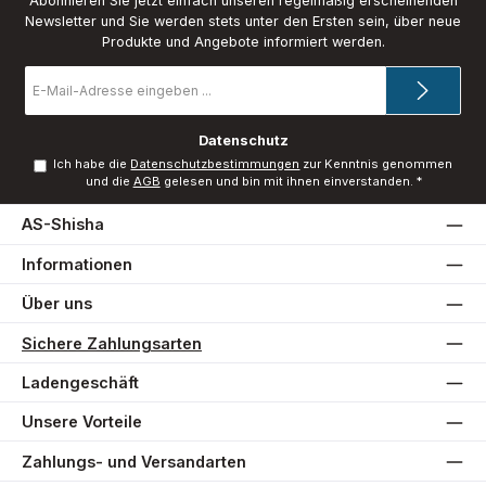
Abonnieren Sie jetzt einfach unseren regelmäßig erscheinenden
Newsletter und Sie werden stets unter den Ersten sein, über neue
Produkte und Angebote informiert werden.
E-
Mail-
Adresse
*
Datenschutz
Ich habe die
Datenschutzbestimmungen
zur Kenntnis genommen
und die
AGB
gelesen und bin mit ihnen einverstanden.
*
AS-Shisha
Informationen
Über uns
Sichere Zahlungsarten
Ladengeschäft
Unsere Vorteile
Zahlungs- und Versandarten