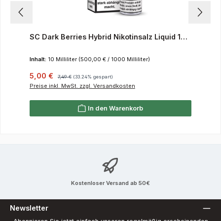
SC Dark Berries Hybrid Nikotinsalz Liquid 10
mg/ml
Inhalt:
10 Milliliter
(500,00 € / 1000 Milliliter)
Verkaufspreis:
Regulärer Preis:
5,00 €
7,49 €
(33.24% gespart)
Preise inkl. MwSt. zzgl. Versandkosten
In den Warenkorb
Kostenloser Versand ab 50€
Newsletter