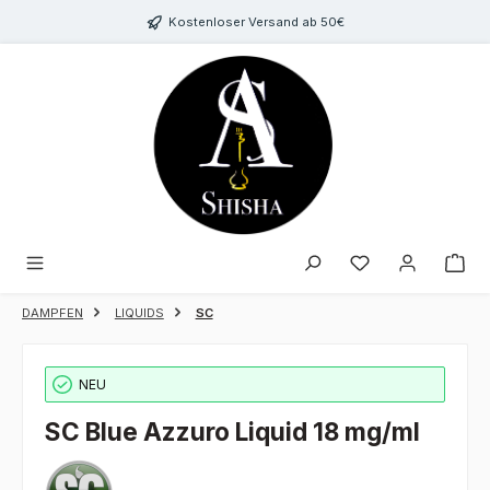
Zum Hauptinhalt springen
Kostenloser Versand ab 50€
Du hast 0 Produk
DAMPFEN
LIQUIDS
SC
NEU
SC Blue Azzuro Liquid 18 mg/ml