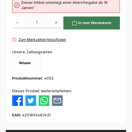
Dieser Artikel unterliegt einer Altersfreigabe ab 18
Jahren!
Produkt Anzahl: Gib den gewünschten Wert ein oder benutze die Schaltflächen um die 
In den Warenkorb
Zum Merkzettel hinzufügen
Unsere Zahlungsarten:
Vorkasse
Klarna
Produktnummer:
4052
Dieses Produkt weiterempfehlen:
EAN:
4251896687431