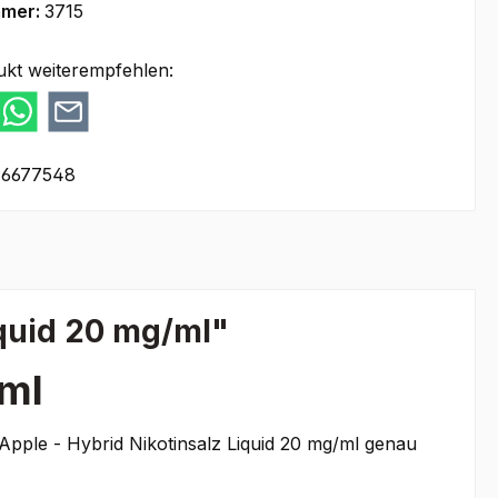
mmer:
3715
ukt weiterempfehlen:
96677548
quid 20 mg/ml"
/ml
 Apple - Hybrid Nikotinsalz Liquid 20 mg/ml genau