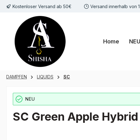
Kostenloser Versand ab 50€
Versand innerhalb von 
m Hauptinhalt springen
Zur Suche springen
Zur Hauptnavigation springen
Home
NE
DAMPFEN
LIQUIDS
SC
NEU
SC Green Apple Hybrid 