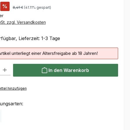
%
8,49 €
(41.11% gespart)
ter
wSt. zzgl. Versandkosten
fügbar, Lieferzeit: 1-3 Tage
rtikel unterliegt einer Altersfreigabe ab 18 Jahren!
 Gib den gewünschten Wert ein oder benutze die Schaltflächen um die Anzahl
In den Warenkorb
ttel hinzufügen
ungsarten:
Klarna