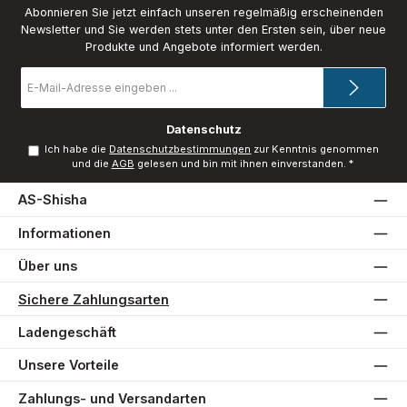
Abonnieren Sie jetzt einfach unseren regelmäßig erscheinenden
Newsletter und Sie werden stets unter den Ersten sein, über neue
Produkte und Angebote informiert werden.
E-
Mail-
Adresse
*
Datenschutz
Ich habe die
Datenschutzbestimmungen
zur Kenntnis genommen
und die
AGB
gelesen und bin mit ihnen einverstanden.
*
AS-Shisha
Informationen
Über uns
Sichere Zahlungsarten
Ladengeschäft
Unsere Vorteile
Zahlungs- und Versandarten