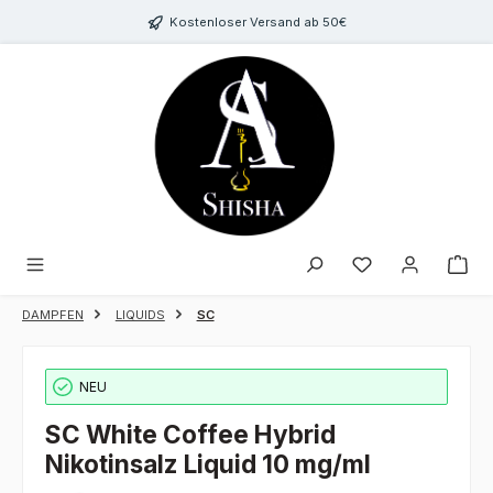
Zum Hauptinhalt springen
Kostenloser Versand ab 50€
Du hast 0 Produk
DAMPFEN
LIQUIDS
SC
NEU
SC White Coffee Hybrid
Nikotinsalz Liquid 10 mg/ml