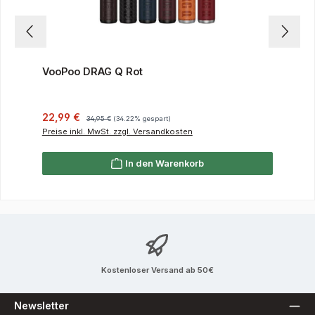
VooPoo DRAG Q Rot
Verkaufspreis:
Regulärer Preis:
22,99 €
34,95 €
(34.22% gespart)
Preise inkl. MwSt. zzgl. Versandkosten
In den Warenkorb
Kostenloser Versand ab 50€
Newsletter