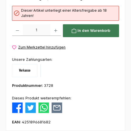
Dieser Artikel unterliegt einer Altersfreigabe ab 18
Jahren!
Produkt Anzahl: Gib den gewünschten Wert ein oder benutze die Schaltflächen um die 
In den Warenkorb
Zum Merkzettel hinzufügen
Unsere Zahlungsarten:
Vorkasse
Klarna
Produktnummer:
3728
Dieses Produkt weiterempfehlen:
EAN:
4251896681682