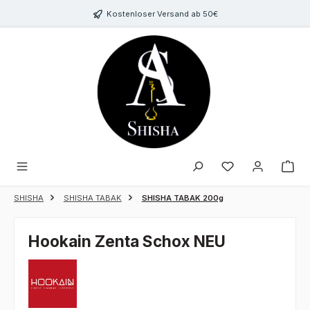
Zum Hauptinhalt springen
Kostenloser Versand ab 50€
Du hast 0 Produk
SHISHA
SHISHA TABAK
SHISHA TABAK 200g
Hookain Zenta Schox NEU