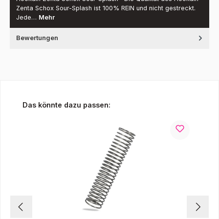
Zenta Schox Sour-Splash ist 100% REIN und nicht gestreckt.
Jede…
Mehr
Bewertungen
Produktgalerie überspringen
Das könnte dazu passen: