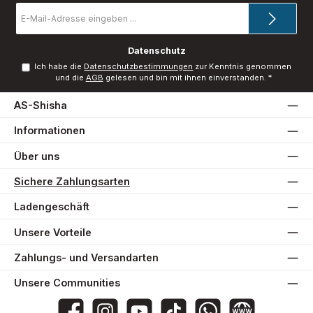
E-
Mail-
Adresse
*
Datenschutz
Ich habe die
Datenschutzbestimmungen
zur Kenntnis genommen
und die
AGB
gelesen und bin mit ihnen einverstanden.
*
AS-Shisha
Informationen
Über uns
Sichere Zahlungsarten
Ladengeschäft
Unsere Vorteile
Zahlungs- und Versandarten
Unsere Communities