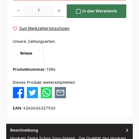
Produkt Anzahl: Gib den gewünschten Wert ein oder benutze die Schaltflächen um die 
In den Warenkorb
Zum Merkzettel hinzufügen
Unsere Zahlungsarten:
Vorkasse
Klarna
Produktnummer:
1386
Dieses Produkt weiterempfehlen:
EAN:
4260656327920
Beschreibung
Hookain Zenta Schox Sour-Splash Die Qualität des Hookain