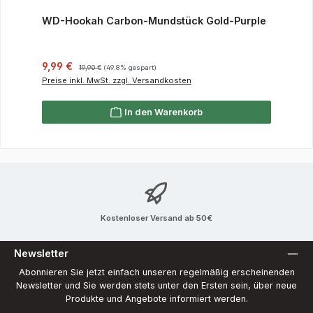
WD-Hookah Carbon-Mundstück Gold-Purple
Verkaufspreis:
Regulärer Preis:
9,99 €
19,90 €
(49.8% gespart)
Preise inkl. MwSt. zzgl. Versandkosten
In den Warenkorb
Kostenloser Versand ab 50€
Newsletter
Abonnieren Sie jetzt einfach unseren regelmäßig erscheinenden
Newsletter und Sie werden stets unter den Ersten sein, über neue
Produkte und Angebote informiert werden.