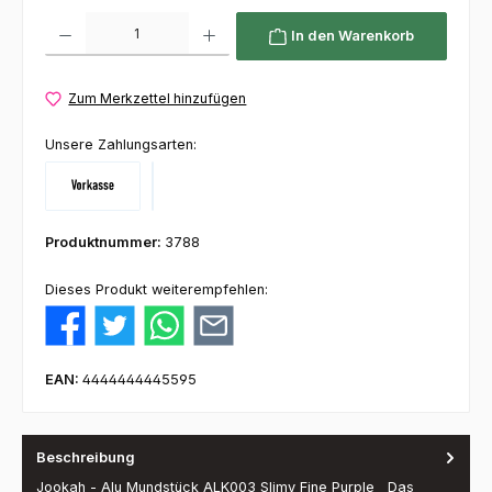
Produkt Anzahl: Gib den gewünschten Wert ein oder benutze die Schaltflächen um die 
In den Warenkorb
Zum Merkzettel hinzufügen
Unsere Zahlungsarten:
Vorkasse
Klarna
Produktnummer:
3788
Dieses Produkt weiterempfehlen:
EAN:
4444444445595
Beschreibung
Jookah - Alu Mundstück ALK003 Slimy Fine Purple Das