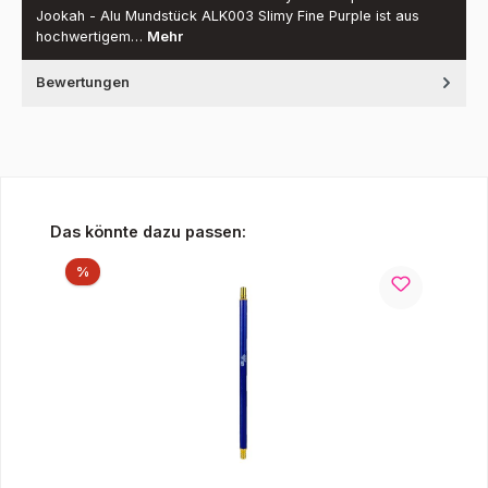
Jookah - Alu Mundstück ALK003 Slimy Fine Purple ist aus
hochwertigem…
Mehr
Bewertungen
Produktgalerie überspringen
Das könnte dazu passen:
Rabatt
%