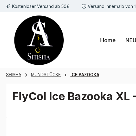
Kostenloser Versand ab 50€
Versand innerhalb von 
m Hauptinhalt springen
Zur Suche springen
Zur Hauptnavigation springen
Home
NE
SHISHA
MUNDSTÜCKE
ICE BAZOOKA
FlyCol Ice Bazooka XL 
Bildergalerie überspringen