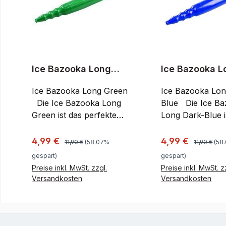
Ice Bazooka Long
Ice Bazooka L
Green
Dark-Blue
Ice Bazooka Long Green
Ice Bazooka Lon
Die Ice Bazooka Long
Blue Die Ice Bazooka
Green ist das perfekte
Long Dark-Blue i
Shisha-Mundstück für
perfekte Shisha-
heiße Sommertage.
Mundstück für h
Regulärer Preis:
Regulärer P
Verkaufspreis:
Verkaufspreis:
4,99 €
4,99 €
11,90 €
(58.07%
11,90 €
(58
Auch bei sehr hohen
Sommertage. Au
gespart)
gespart)
Temperaturen wird der
sehr hohen
Preise inkl. MwSt. zzgl.
Preise inkl. MwSt. z
coole Shisha Genuss
Temperaturen wi
Versandkosten
Versandkosten
garantiert. Diese ist nicht
coole Shisha Ge
In den Warenkorb
In den War
wie reguläre Cooling
garantiert. Diese 
Griffteile mit Wasser oder
wie reguläre Coo
einem schnell an
Griffteile mit Wa