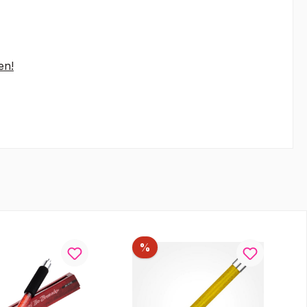
en!
tt
Rabatt
%