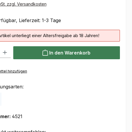
wSt. zzgl. Versandkosten
fügbar, Lieferzeit: 1-3 Tage
rtikel unterliegt einer Altersfreigabe ab 18 Jahren!
 Gib den gewünschten Wert ein oder benutze die Schaltflächen um die Anzahl
In den Warenkorb
ttel hinzufügen
ungsarten:
Klarna
mmer:
4521