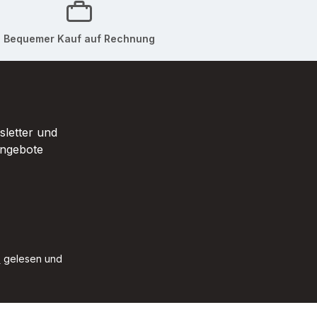
er Session!
LANGANHALTENDE
information:
KÜHLUNG - Dank
Bequemer Kauf auf Rechnung
änge
hochwertigem &
ca. 37,5 cm
optimiertem Kühlgel
 ca. 150g
gefriert das Mundstück
 für jeden
besonders schnell und
d-
hält selbst an heißen
sletter und
auch Vergiss
Sommertagen bis zu 60
Angebote
s auch auf
Min. bei voller
zu bewerten!
Kühlleistung! PREMIUM
e positive
QUALITÄT -
mpfehlung
Kälteresistenter
wir uns sehr
Schaumstoffgriff, edler
und genialer Look sowie
eine Gesamtlänge von
B
gelesen und
37cm sorgen dafür, dass
der Eisschlauch bequem
und rutschfest in Deiner