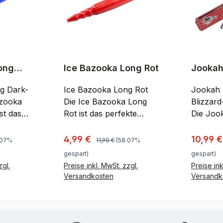
ong
Ice Bazooka Long Rot
Jookah
Blizza
g Dark-
Ice Bazooka Long Rot
Jookah 
Die Ice Bazooka Long
Blizzar
st das
Rot ist das perfekte
Die Joo
Shisha-Mundstück für
Blizzard
eiße
heiße Sommertage.
an heiß
reis:
Regulärer Preis:
Verkaufspreis:
Verkauf
4,99 €
10,99 
.07%
11,90 €
(58.07%
ch bei
Auch bei sehr hohen
genüßli
gespart)
gespart)
Temperaturen wird der
rauchen
zgl.
Preise inkl. MwSt. zzgl.
Preise ink
rd der
coole Shisha Genuss
Mundstü
Versandkosten
Versandk
nuss
garantiert. Diese ist nicht
Gefrierf
enkorb
In den Warenkorb
In
ist nicht
wie reguläre Cooling
paar St
ling
Griffteile mit Wasser oder
und sch
sser oder
einem schnell an
angeneh