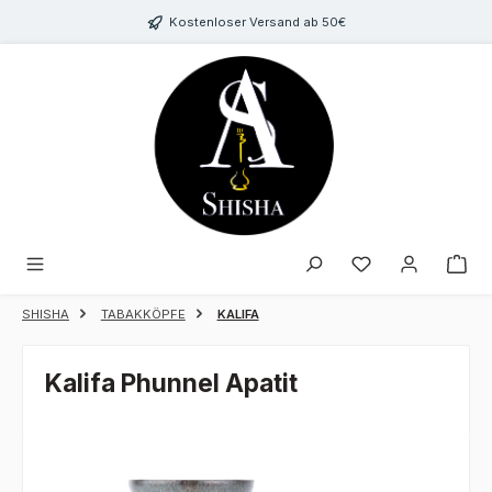
Zum Hauptinhalt springen
Kostenloser Versand ab 50€
Du hast 0 Produk
SHISHA
TABAKKÖPFE
KALIFA
Kalifa Phunnel Apatit
Bildergalerie überspringen