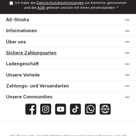
Ich habe die
Datenschutzbestimmungen
zur Kenntnis genommen
und die
AGB
gelesen und bin mit ihnen einverstanden.
*
AS-Shisha
Informationen
Über uns
Sichere Zahlungsarten
Ladengeschäft
Unsere Vorteile
Zahlungs- und Versandarten
Unsere Communities
AS-Shisha
as_shisha_2020
@asshisha7765
as_shisha_2020
AS Shisha
Website