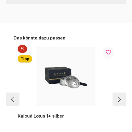
Produktgalerie überspringen
Das könnte dazu passen:
Rabatt
%
Tipp
Kaloud Lotus 1+ silber