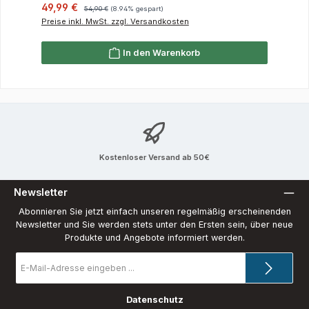
Verkaufspreis:
Regulärer Preis:
49,99 €
54,90 €
(8.94% gespart)
Preise inkl. MwSt. zzgl. Versandkosten
In den Warenkorb
Kostenloser Versand ab 50€
Newsletter
Abonnieren Sie jetzt einfach unseren regelmäßig erscheinenden
Newsletter und Sie werden stets unter den Ersten sein, über neue
Produkte und Angebote informiert werden.
E-
Mail-
Adresse
*
Datenschutz