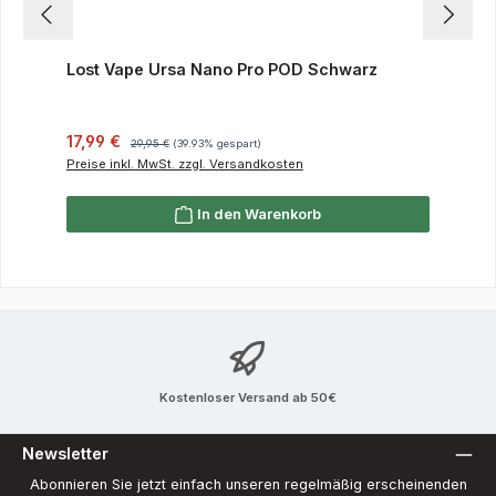
Lost Vape Ursa Nano Pro POD Schwarz
Verkaufspreis:
Regulärer Preis:
17,99 €
29,95 €
(39.93% gespart)
Preise inkl. MwSt. zzgl. Versandkosten
In den Warenkorb
Kostenloser Versand ab 50€
Newsletter
Abonnieren Sie jetzt einfach unseren regelmäßig erscheinenden