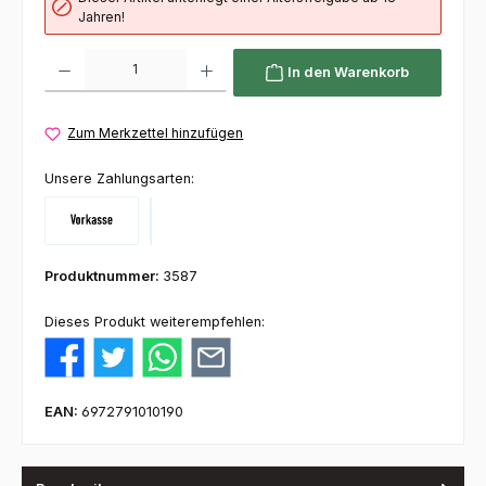
Jahren!
Produkt Anzahl: Gib den gewünschten Wert ein oder benutze die Schaltflächen um die 
In den Warenkorb
Zum Merkzettel hinzufügen
Unsere Zahlungsarten:
Vorkasse
Klarna
Produktnummer:
3587
Dieses Produkt weiterempfehlen:
EAN:
6972791010190