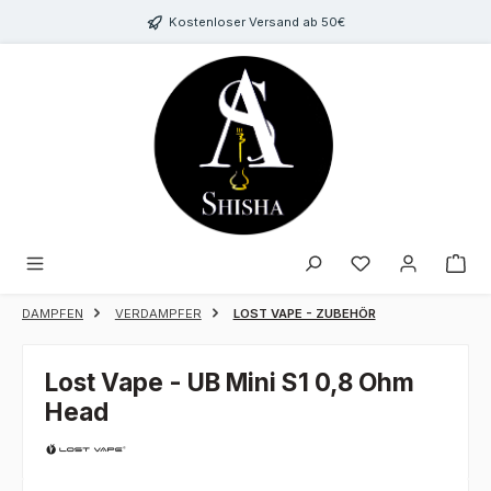
Zum Hauptinhalt springen
Kostenloser Versand ab 50€
Du hast 0 Produk
DAMPFEN
VERDAMPFER
LOST VAPE - ZUBEHÖR
Lost Vape - UB Mini S1 0,8 Ohm
Head