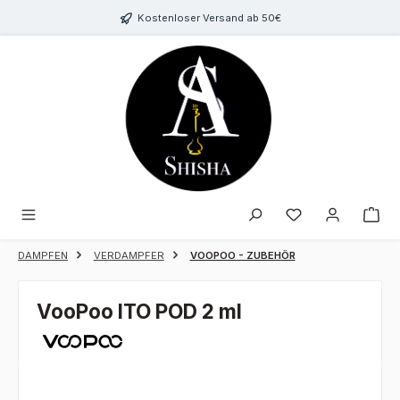
Zum Hauptinhalt springen
Kostenloser Versand ab 50€
Du hast 0 Produk
DAMPFEN
VERDAMPFER
VOOPOO - ZUBEHÖR
VooPoo ITO POD 2 ml
Bildergalerie überspringen