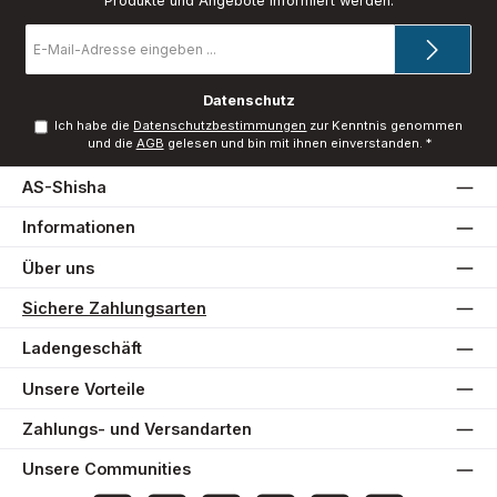
Produkte und Angebote informiert werden.
E-
Mail-
Adresse
*
Datenschutz
Ich habe die
Datenschutzbestimmungen
zur Kenntnis genommen
und die
AGB
gelesen und bin mit ihnen einverstanden.
*
AS-Shisha
Informationen
Über uns
Sichere Zahlungsarten
Ladengeschäft
Unsere Vorteile
Zahlungs- und Versandarten
Unsere Communities