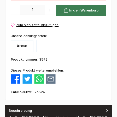
Produkt Anzahl: Gib den gewünschten Wert ein oder benutze die Schaltflächen um die 
In den Warenkorb
Zum Merkzettel hinzufügen
Unsere Zahlungsarten:
Vorkasse
Klarna
Produktnummer:
3592
Dieses Produkt weiterempfehlen:
EAN:
6941291526524
Beschreibung