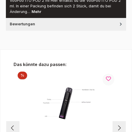
VooPoo ITO POD 2 ml Hier erhältst du die VooPoo ITO POD 2
ml. In einer Packung befinden sich 2 Stück, damit du bei
Änderung…
Mehr
Bewertungen
Produktgalerie überspringen
Das könnte dazu passen:
Rabatt
%