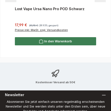
Lost Vape Ursa Nano Pro POD Schwarz
Verkaufspreis:
Regulärer Preis:
17,99 €
29,95 €
(39.93% gespart)
Preise inkl. MwSt. zzgl. Versandkosten
In den Warenkorb
Kostenloser Versand ab 50€
Newsletter
Abonnieren Sie jetzt einfach unseren regelmäßig erscheinenden
Newsletter und Sie werden stets unter den Ersten sein, über neue