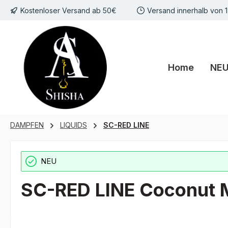
Kostenloser Versand ab 50€
Versand innerhalb von 
m Hauptinhalt springen
Zur Suche springen
Zur Hauptnavigation springen
Home
NE
DAMPFEN
LIQUIDS
SC-RED LINE
NEU
SC-RED LINE Coconut Me