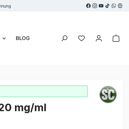
hnung
E
BLOG
Du hast 0 Produkte au
 20 mg/ml