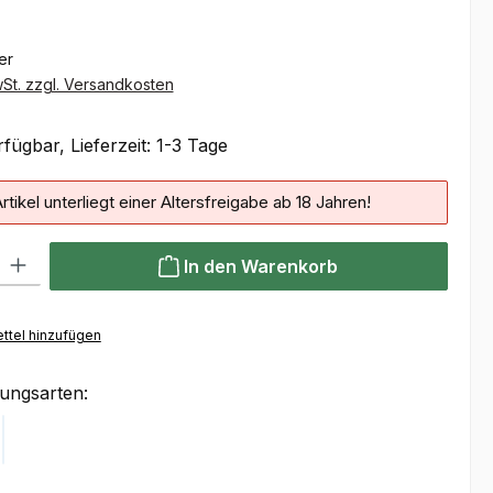
ter
wSt. zzgl. Versandkosten
fügbar, Lieferzeit: 1-3 Tage
rtikel unterliegt einer Altersfreigabe ab 18 Jahren!
 Gib den gewünschten Wert ein oder benutze die Schaltflächen um die Anzahl
In den Warenkorb
ttel hinzufügen
ungsarten:
Klarna