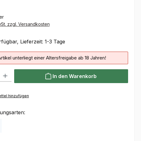
ter
wSt. zzgl. Versandkosten
fügbar, Lieferzeit: 1-3 Tage
rtikel unterliegt einer Altersfreigabe ab 18 Jahren!
 Gib den gewünschten Wert ein oder benutze die Schaltflächen um die Anzahl
In den Warenkorb
ttel hinzufügen
ungsarten:
Klarna