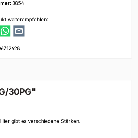
mmer:
3854
ukt weiterempfehlen:
06712628
VG/30PG"
 Hier gibt es verschiedene Stärken.