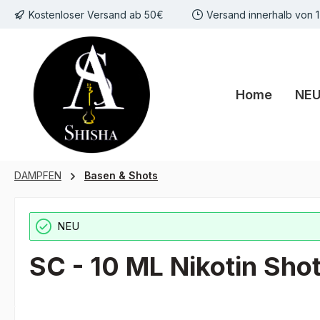
Kostenloser Versand ab 50€
Versand innerhalb von 
m Hauptinhalt springen
Zur Suche springen
Zur Hauptnavigation springen
Home
NE
DAMPFEN
Basen & Shots
NEU
SC - 10 ML Nikotin Sh