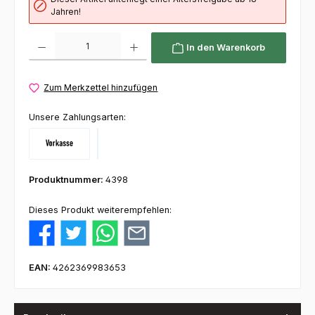
Jahren!
Produkt Anzahl: Gib den gewünschten Wert ein oder benutze die Schaltflächen um die 
In den Warenkorb
Zum Merkzettel hinzufügen
Unsere Zahlungsarten:
Vorkasse
Klarna
Produktnummer:
4398
Dieses Produkt weiterempfehlen:
EAN:
4262369983653