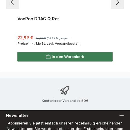
VooPoo DRAG Q Rot
Verkaufspreis:
Regulärer Preis:
22,99 €
34,95 €
(34.22% gespart)
Preise inkl. MwSt. zzgl. Versandkosten
In den Warenkorb
Kostenloser Versand ab 50€
Newsletter
Abonnieren Sie jetzt einfach unseren regelmäßig erscheinenden
Newsletter und Sie werden stets unter den Ersten sein, über neue