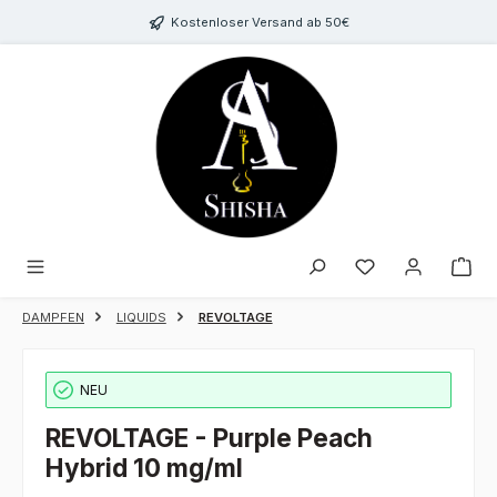
Zum Hauptinhalt springen
Kostenloser Versand ab 50€
Du hast 0 Produk
DAMPFEN
LIQUIDS
REVOLTAGE
NEU
REVOLTAGE - Purple Peach
Hybrid 10 mg/ml