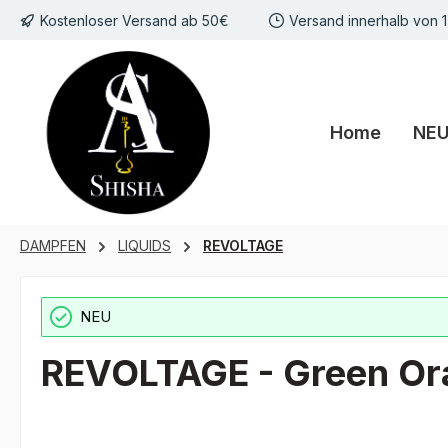
Kostenloser Versand ab 50€
Versand innerhalb von 
m Hauptinhalt springen
Zur Suche springen
Zur Hauptnavigation springen
Home
NE
DAMPFEN
LIQUIDS
REVOLTAGE
NEU
REVOLTAGE - Green Or