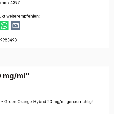
mmer:
4397
ukt weiterempfehlen:
69983493
0 mg/ml"
E - Green Orange Hybrid 20 mg/ml genau richtig!