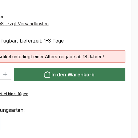
ter
wSt. zzgl. Versandkosten
fügbar, Lieferzeit: 1-3 Tage
rtikel unterliegt einer Altersfreigabe ab 18 Jahren!
 Gib den gewünschten Wert ein oder benutze die Schaltflächen um die Anzahl
In den Warenkorb
ttel hinzufügen
ungsarten:
Klarna