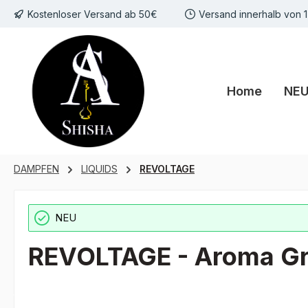
Kostenloser Versand ab 50€
Versand innerhalb von 
m Hauptinhalt springen
Zur Suche springen
Zur Hauptnavigation springen
Home
NE
DAMPFEN
LIQUIDS
REVOLTAGE
NEU
REVOLTAGE - Aroma Gr