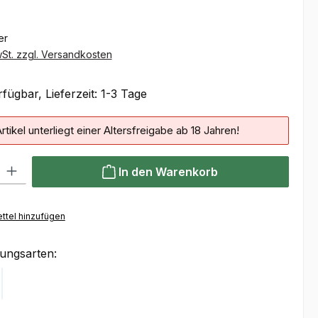
ter
wSt. zzgl. Versandkosten
fügbar, Lieferzeit: 1-3 Tage
rtikel unterliegt einer Altersfreigabe ab 18 Jahren!
 Gib den gewünschten Wert ein oder benutze die Schaltflächen um die Anzahl
In den Warenkorb
ttel hinzufügen
ungsarten:
Klarna