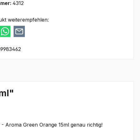
mmer:
4312
ukt weiterempfehlen:
69983462
ml"
E - Aroma Green Orange 15ml genau richtig!