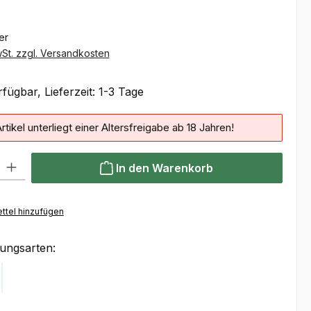
ter
wSt. zzgl. Versandkosten
fügbar, Lieferzeit: 1-3 Tage
rtikel unterliegt einer Altersfreigabe ab 18 Jahren!
 Gib den gewünschten Wert ein oder benutze die Schaltflächen um die Anzahl
In den Warenkorb
ttel hinzufügen
ungsarten:
Klarna