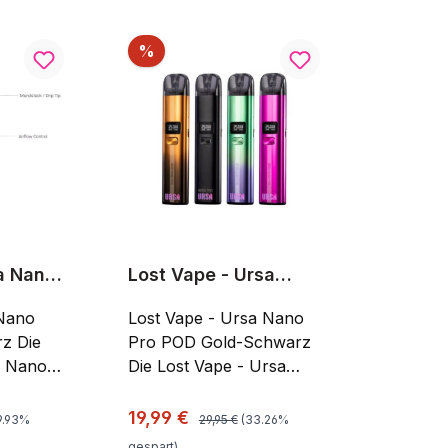
Rabatt
%
a Nano
Lost Vape - Ursa
arz
Nano Pro POD Gold-
 Nano
Schwarz
Lost Vape - Ursa Nano
Die
Pro POD Gold-Schwarz
a Nano
Die Lost Vape - Ursa
 ist
Nano Pro POD Gold-
 E-
Schwarz ist eine Pod-
Preis:
Regulärer Preis:
Verkaufspreis:
19,99 €
9.93%
29,95 €
(33.26%
rspricht
System E-Zigarette. Sie
gespart)