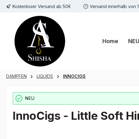
Kostenloser Versand ab 50€
Versand innerhalb von 
m Hauptinhalt springen
Zur Suche springen
Zur Hauptnavigation springen
Home
NE
DAMPFEN
LIQUIDS
INNOCIGS
NEU
InnoCigs - Little Soft 