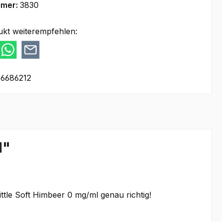
mmer:
3830
ukt weiterempfehlen:
6686212
l"
ittle Soft Himbeer 0 mg/ml genau richtig!