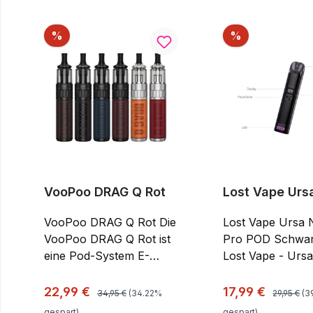
Produktgalerie überspringen
Rabatt
Rabatt
%
%
VooPoo DRAG Q Rot
Lost Vape Urs
Pro POD Schw
VooPoo DRAG Q Rot Die
Lost Vape Ursa
VooPoo DRAG Q Rot ist
Pro POD Schwarz 
eine Pod-System E-
Lost Vape - Urs
Zigarette. Sie verspricht
Pro POD Schwarz
eine Top-Qualität und
eine Pod-System
Regulärer Preis:
Regulärer 
Verkaufspreis:
Verkaufspreis:
22,99 €
17,99 €
34,95 €
(34.22%
29,95 €
(3
sieht sehr gut und
Zigarette. Sie ve
gespart)
gespart)