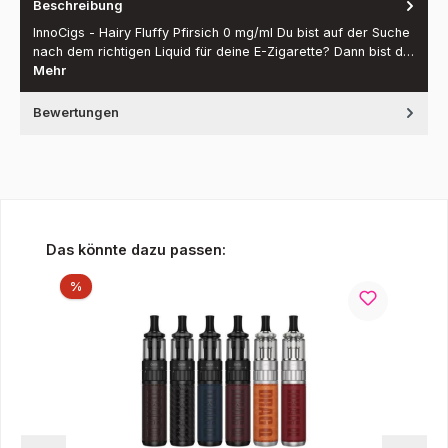
Beschreibung
InnoCigs - Hairy Fluffy Pfirsich 0 mg/ml Du bist auf der Suche
nach dem richtigen Liquid für deine E-Zigarette? Dann bist d…
Mehr
Bewertungen
Produktgalerie überspringen
Das könnte dazu passen:
Rabatt
%