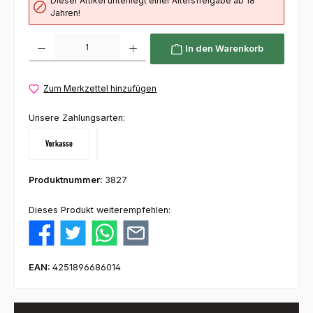
Dieser Artikel unterliegt einer Altersfreigabe ab 18
Jahren!
Produkt Anzahl: Gib den gewünschten Wert ein oder benutze die Schaltflächen um die 
In den Warenkorb
Zum Merkzettel hinzufügen
Unsere Zahlungsarten:
Vorkasse
Klarna
Produktnummer:
3827
Dieses Produkt weiterempfehlen:
EAN:
4251896686014