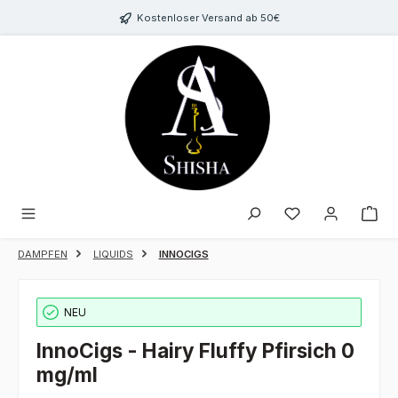
Zum Hauptinhalt springen
Kostenloser Versand ab 50€
Du hast 0 Produk
DAMPFEN
LIQUIDS
INNOCIGS
NEU
InnoCigs - Hairy Fluffy Pfirsich 0
mg/ml