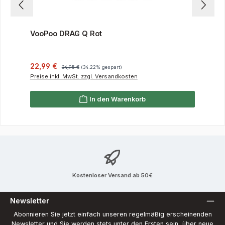
VooPoo DRAG Q Rot
Verkaufspreis:
Regulärer Preis:
22,99 €
34,95 €
(34.22% gespart)
Preise inkl. MwSt. zzgl. Versandkosten
In den Warenkorb
Kostenloser Versand ab 50€
Newsletter
Abonnieren Sie jetzt einfach unseren regelmäßig erscheinenden
Newsletter und Sie werden stets unter den Ersten sein, über neue